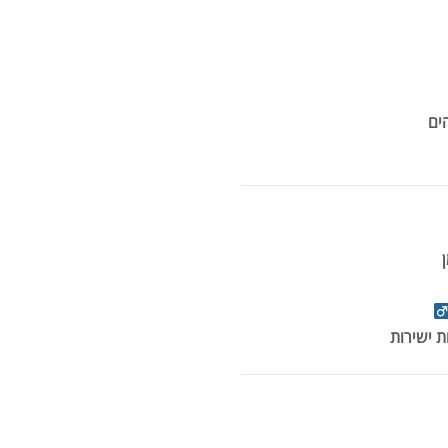
אבק
ים
שיי
.00
.00
 ישירות
️
אבק