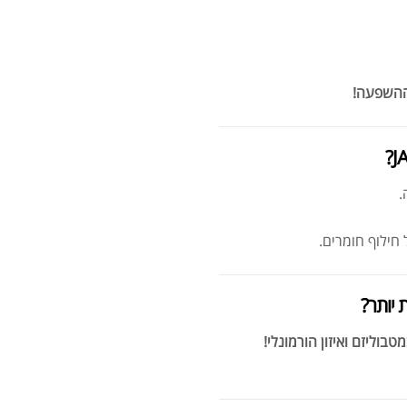
 ההשפעה!
מומ
חילוף חומרים.
סרט
 יותר?