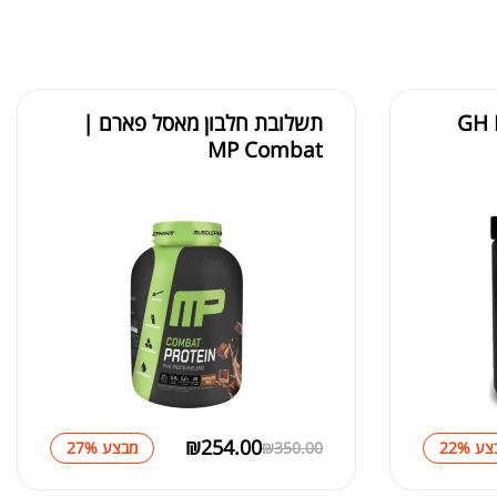
טבעי GH MAX
תשלובת חלבון מאסל פארם |
MP Combat
₪
254.00
ע 22%
350.00
₪
מבצע 27%