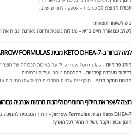
מינון מומלץ:
כמוסה אחת ביום, עם או בלי ארוחה.
תכולת המוצר:
30 כמוסות – אספקה לחודש שלם.
טיפ לשיפור תוצאות:
לשלב עם אורח חיים בריא – פעילות גופנית ותזונה מאוזנת יגבירו את
למה לבחור ב-7-KETO DHEA מבית JARROW FORMULAS?
מותג פרימיום
– Jarrow Formulas ידועה באיכות הגבוהה של מוצריה.
בדיקות מעבדה קפדניות
– להבטחת טוהר, יעילות ובטיחות.
מבוסס מחקר מדעי
– תוסף עם עדויות מחקריות להשפעתו החיובית על 
רוצה לשפר את חילוף החומרים וליהנות מרמות אנרגיה גבוהות
7-Keto DHEA מבית Jarrow Formulas – הדרך הטבעית לתמיכה במטבוליזם ואיזון הורמונלי!
הזמן עכשיו וקבל משלוח מהיר לכל הארץ!