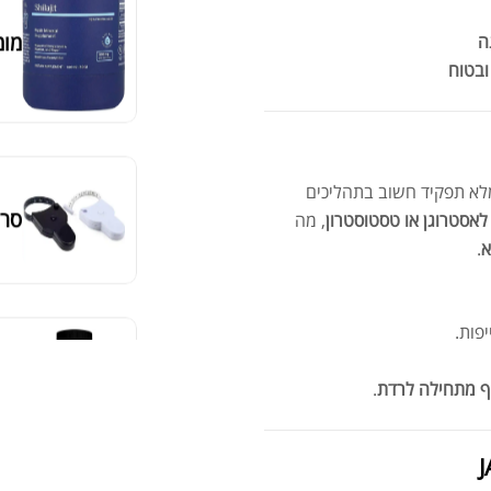
מומ
ובטוח
מלא תפקיד חשוב בתהליכים
סרט
, מה
א
.
פות.
מאקה
.