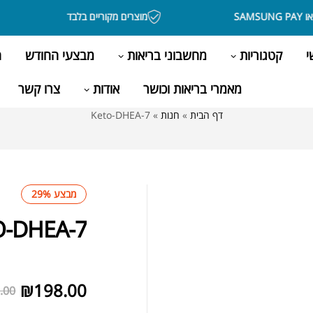
מוצרים מקוריים בלבד
י
קטגוריות
מחשבוני בריאות
מבצעי החודש
ה
מאמרי בריאות וכושר
אודות
צרו קשר
דף הבית
»
חנות
»
7-Keto-DHEA
מבצע 29%
7-KETO-DHEA
לא במלאי
₪
198.00
.00