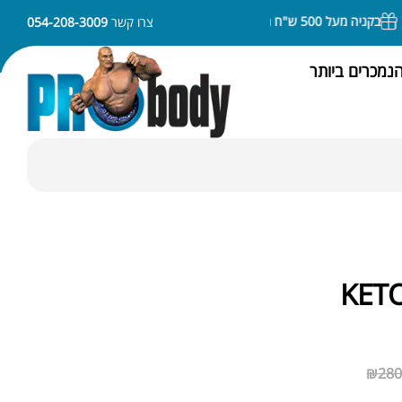
בקניה מעל 500 ש"ח משלוח חינם
ניתן לשלם באמצעות APPLE PAY או SAMSUNG PAY
צרו קשר
054-208-3009
נמכרים ביותר
₪
280