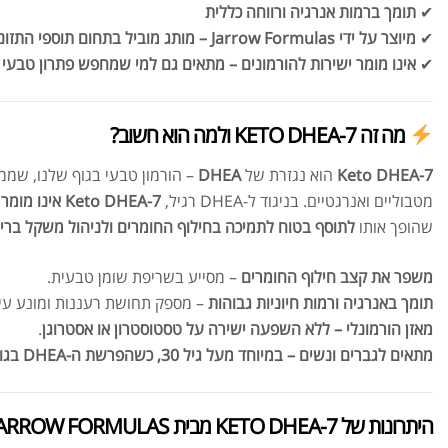
✔
תומך ברמות אנרגיה ורווחה כללית
✔
מיוצר על ידי Jarrow Formulas – מותג מוביל בתחום תוספי התזונה
✔
אינו מומר ישירות להורמונים – מתאים גם למי שמחפש פתרון טבעי 
מה זה 7-KETO DHEA ולמה הוא חשוב?
7-Keto DHEA
הוא נגזרת של
DHEA
– הורמון טבעי בגוף שלנו, שמ
מטבוליים ואנרגטיים. בניגוד ל-DHEA רגיל,
7-Keto DHEA אינו מומר לאסטרוגן או טסטוסטרון
שהופך אותו
לתוסף בטוח לתמיכה בחילוף החומרים ולניהול משקל ברי
משפר את קצב חילוף החומרים
– מסייע בשריפת שומן טבעית.
תומך באנרגיה ורמות חיוניות גבוהות
– מספק תחושת רעננות ומונע עיי
מאזן הורמונלי – ללא השפעה ישירה על טסטוסטרון או אסטרוגן
.
מתאים לגברים ונשים – במיוחד מעל גיל 30, כשהפרשת ה-DHEA בגוף מתחילה לרדת
היתרונות של 7-KETO DHEA מבית JARROW FORMULAS