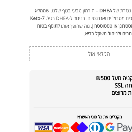
נגזרת של
DHEA
– הורמון טבעי בגוף שלנו, שממלא
בוליים ואנרגטיים. בניגוד ל-DHEA רגיל,
7-Keto
, מה שהופך אותו
לתוסף בטוח
רים ולניהול משקל בריא
.
המלאי אזל
 מעל ₪500
SSL
ת מרוצים
ת חלבון כשרה
₪
239.00
₪
320.00
מקבלים את כל סוגי האשראי