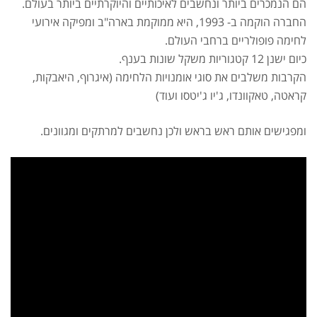
הם הנמכרים ביותר ונחשבים לאיכותיים והיוקרתיים ביותר בעולם.
החברה הוקמה ב- 1993, היא ממוקמת בארה"ב ומפיקה אירועי
לחימה פופולריים ברחבי העולם.
כיום ישנן 12 קטגוריות משקל שונות בענף.
הקרבות משלבים את סוגי אומנויות הלחימה (איגרוף, היאבקות,
קראטה, טאקוונדו, ג'יו ג'יטסו ועוד)
ומפגישים אותם ראש בראש ולכן נחשבים למרתקים ומגוונים.