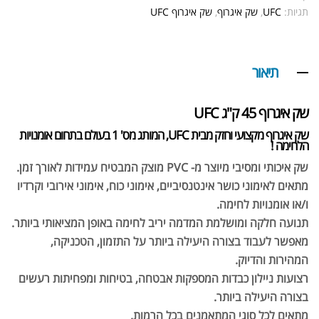
תגיות:
UFC
,
שק איגרוף
,
שק איגרוף UFC
תיאור
שק איגרוף 45 ק"ג UFC
שק איגרוף מקצועי וחזק מבית UFC, המותג מס' 1 בעולם בתחום אומנויות
הלחימה !
שק איכותי ומסיבי מיוצר מ- PVC מוצק המבטיח עמידות לאורך זמן.
מתאים לאימוני כושר אינטנסיביים, אימוני כוח, אימוני אירובי וקרדיו
ו/או אומנויות לחימה.
תנועה חלקה ומושלמת המדמה יריב לחימה באופן המציאותי ביותר.
מאפשר לעבוד בצורה היעילה ביותר על התזמון, הטכניקה,
המהירות והדיוק.
רצועות ניילון כבדות המספקות אבטחה, בטיחות ומפחיתות רעשים
בצורה היעילה ביותר.
מתאים לכל סוגי המתאמנים בכל הרמות.