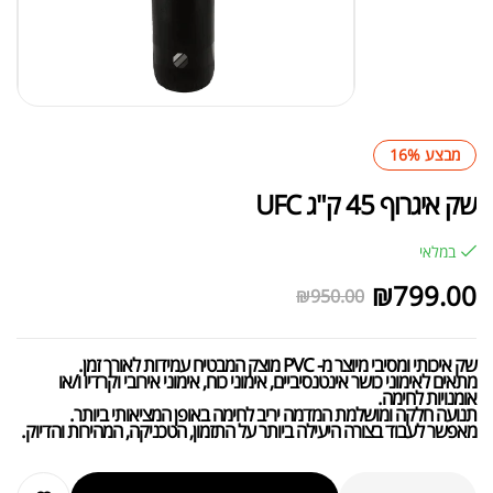
מבצע 16%
שק איגרוף 45 ק"ג UFC
במלאי
₪
799.00
₪
950.00
שק איכותי ומסיבי מיוצר מ- PVC מוצק המבטיח עמידות לאורך זמן.
מתאים לאימוני כושר אינטנסיביים, אימוני כוח, אימוני אירובי וקרדיו ו/או
אומנויות לחימה.
תנועה חלקה ומושלמת המדמה יריב לחימה באופן המציאותי ביותר.
מאפשר לעבוד בצורה היעילה ביותר על התזמון, הטכניקה, המהירות והדיוק.