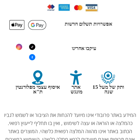
אפשרויות תשלום חדשות
עיקבו אחרינו
ותק של מעל 15
אתר
איסוף עצמי מפלורנטין
שנה
מונגש
ת"א
המידע באתר פרובודי אינו מיועד להנחות את הציבור או לשמש לגביו
כהמלצה או הוראה או עצה לשימוש , ואין בו תחליף לייעוץ רפואי.
הכתוב באתר אינו מהווה המלצה רפואית כלשהי. המוצרים באתר
אינם תרופות ואינם מיועדים לרפא מחלה כלשהי. השימוש במוצרים