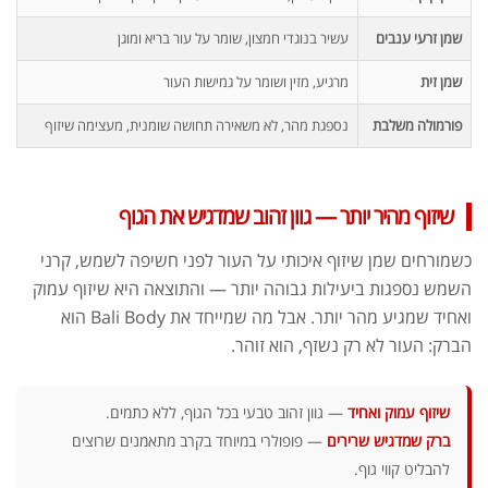
שמן זרעי ענבים
עשיר בנוגדי חמצון, שומר על עור בריא ומוגן
שמן זית
מרגיע, מזין ושומר על גמישות העור
פורמולה משלבת
נספגת מהר, לא משאירה תחושה שומנית, מעצימה שיזוף
שיזוף מהיר יותר — גוון זהוב שמדגיש את הגוף
כשמורחים שמן שיזוף איכותי על העור לפני חשיפה לשמש, קרני
השמש נספגות ביעילות גבוהה יותר — והתוצאה היא שיזוף עמוק
ואחיד שמגיע מהר יותר. אבל מה שמייחד את Bali Body הוא
הברק: העור לא רק נשזף, הוא זוהר.
שיזוף עמוק ואחיד
— גוון זהוב טבעי בכל הגוף, ללא כתמים.
ברק שמדגיש שרירים
— פופולרי במיוחד בקרב מתאמנים שרוצים
להבליט קווי גוף.