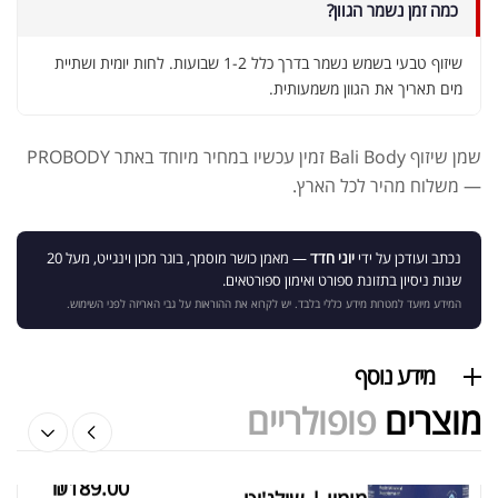
כמה זמן נשמר הגוון?
שיזוף טבעי בשמש נשמר בדרך כלל 1-2 שבועות. לחות יומית ושתיית
מים תאריך את הגוון משמעותית.
שייקר מקצועי פרובודי לחלבון או גיינר
₪
20.00
שמן שיזוף Bali Body זמין עכשיו במחיר מיוחד באתר PROBODY
₪
40.00
— משלוח מהיר לכל הארץ.
נכתב ועודכן על ידי
יוני חדד
— מאמן כושר מוסמך, בוגר מכון וינגייט, מעל 20
שנות ניסיון בתזונת ספורט ואימון ספורטאים.
אבקת חלבון הידרוליזט איזולט
המידע מיועד למטרות מידע כללי בלבד. יש לקרוא את ההוראות על גבי האריזה לפני השימוש.
₪
369.00
₪
500.00
מידע נוסף
מוצרים
פופולריים
₪
189.00