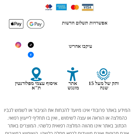
אפשרויות תשלום חדשות
עיקבו אחרינו
ותק של מעל 15
אתר
איסוף עצמי מפלורנטין
שנה
מונגש
ת"א
המידע באתר פרובודי אינו מיועד להנחות את הציבור או לשמש לגביו
כהמלצה או הוראה או עצה לשימוש , ואין בו תחליף לייעוץ רפואי.
הכתוב באתר אינו מהווה המלצה רפואית כלשהי. המוצרים באתר
אינם תרופות ואינם מיועדים לרפא מחלה כלשהי. השימוש במוצרים