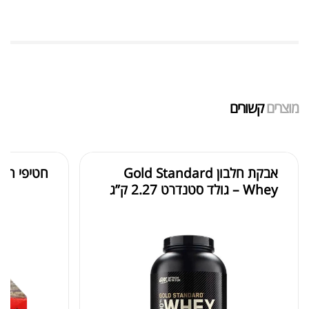
שייקר מקצועי פרובודי לחלבון או גיינר
₪
20.00
מוצרים
קשורים
₪
40.00
אבקת חלבון Gold Standard
חטיפי חלבון 0 MET-RX
Whey – גולד סטנדרט 2.27 ק”ג
אבקת חלבון הידרוליזט איזולט
₪
369.00
₪
500.00