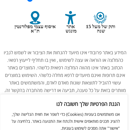
ותק של מעל 15
אתר
איסוף עצמי מפלורנטין
שנה
מונגש
ת"א
המידע באתר פרובודי אינו מיועד להנחות את הציבור או לשמש לגביו
כהמלצה או הוראה או עצה לשימוש , ואין בו תחליף לייעוץ רפואי.
הכתוב באתר אינו מהווה המלצה רפואית כלשהי. המוצרים באתר
אינם תרופות ואינם מיועדים לרפא מחלה כלשהי. השימוש במוצרים
עשוי להוביל לתוצאות שונות מאדם לאדם, והמשתמשים באתר
מוותרים בזאת על כל טענה, תביעה או דרישה מהחברה בהקשר זה.
נשים בהיריון, מניקות, ילדים והנוטלים תרופות מרשם – יש להיוועץ
הגנת הפרטיות שלך חשובה לנו
ברופא לפני השימוש במוצרים. התמונות באתר הן להמחשה בלבד.
אנו משתמשים בעוגיות (Cookies) כדי לשפר את חווית הגלישה שלך,
להציג תכנים מותאמים אישית ולנתח את התנועה באתר. בלחיצה על
צריכים עזרה מנציג?
"אישור" אתה מסכים לשימוש בעוגיות.