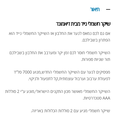
תיאור
שייקר חשמלי נייד מבית דיאמונד
אם גם לכם נמאס לנער את החלבון אז השייקר החשמלי נייד הוא
הפתרון בשבילכם.
השייקר חשמלי חוסר לכם זמן יקר ומערבב את החלבון בשבילכם
תור שניות ספורות.
מפסיקים לנער עם השייקר החשמלי החדש,מנוע 7000 סל"ד
לפעולת ערבוב וערבול עוצמתית,קל לתפעול ולניקוי.
השייקר החשמלי מאושר מכון התקנים הישראלי,מונע ע"י 2 סוללות
AAA סטנדרטיות.
אבקת חלבון כשרה
₪
239.00
₪
320.00
שייקר חשמלי מגיע עם 2 סוללות הכלולות באריזה.