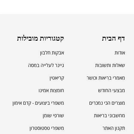
₪
189.00
מומיו | שילג'יט
₪
330.00
דף הבית
קטגוריות מובילות
₪
39.00
סרט מדידה מקצועי לגוף
₪
60.00
אודות
אבקות חלבון
שאלות ותשובות
גיינר לעלייה במסה
מאקה שחורה | BLACK MACA
מאמרי בריאות וכושר
קריאטין
₪
125.00
₪
190.00
מבצעי החודש
חומצות אמינו
מוצרים הכי נמכרים
משפרי ביצועים - קדם אימון
מחשבוני בריאות
שורפי שומן
תקנון האתר
משפרי טסטוסטרון