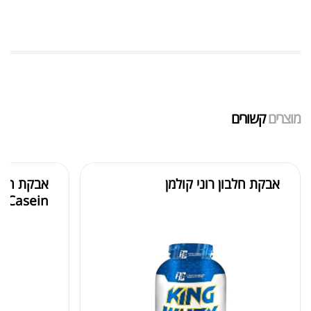
₪
5,889.00
York Legacy
₪
6,200.00
₪
3,190.00
'+York Excel
₪
3,690.00
מוצרים
קשורים
אבקת חלבון רוני קולמן
Glutamine Dymatize 300gr
Casein
₪
169.00
₪
240.00