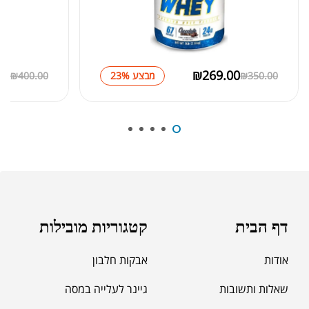
₪
279.00
ליפו 6 ג'ל לנשים
₪
400.00
00
₪
269.00
350.00
₪
מבצע 23%
400.00
₪
₪
8,990.00
AC PRO 1600
₪
10,000.00
דף הבית
קטגוריות מובילות
אודות
אבקות חלבון
שאלות ותשובות
גיינר לעלייה במסה