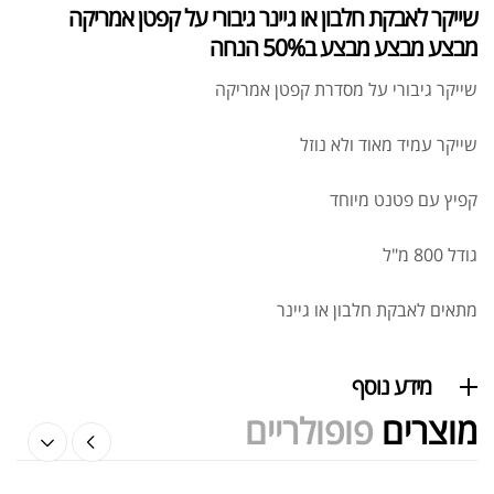
שייקר לאבקת חלבון או גיינר גיבורי על קפטן אמריקה
מבצע מבצע מבצע ב50% הנחה
₪
6,990.00
York Ultra
שייקר גיבורי על מסדרת קפטן אמריקה
₪
8,000.00
שייקר עמיד מאוד ולא נוזל
₪
5,889.00
York Legacy
קפיץ עם פטנט מיוחד
₪
6,200.00
גודל 800 מ"ל
₪
3,190.00
מתאים לאבקת חלבון או גיינר
'+York Excel
₪
3,690.00
מידע נוסף
מוצרים
פופולריים
Glutamine Dymatize 300gr
₪
169.00