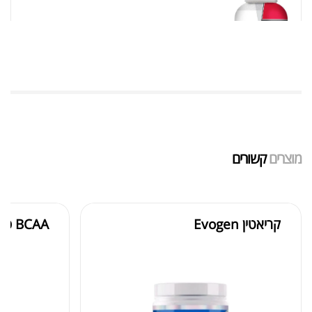
אבקת חלבון כשרה
₪
239.00
₪
320.00
שייקר מקצועי פרובודי לחלבון או גיינר
₪
20.00
מוצרים
קשורים
₪
40.00
קריאטין Evogen
BCAA סופר אפקט כשר
אבקת חלבון הידרוליזט איזולט
₪
369.00
₪
500.00