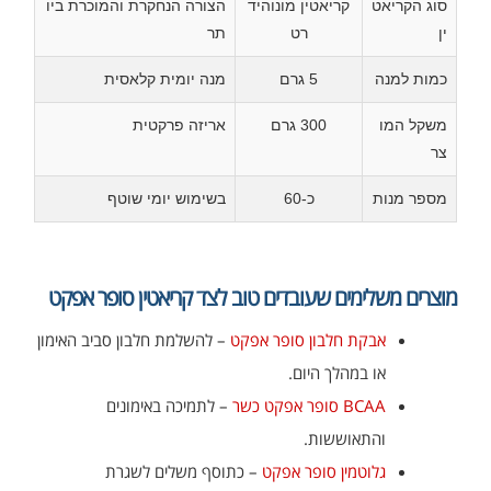
סוג הקריאט
קריאטין מונוהיד
הצורה הנחקרת והמוכרת ביו
ין
רט
תר
כמות למנה
5 גרם
מנה יומית קלאסית
משקל המו
300 גרם
אריזה פרקטית
צר
מספר מנות
כ-60
בשימוש יומי שוטף
מוצרים משלימים שעובדים טוב לצד קריאטין סופר אפקט
אבקת חלבון סופר אפקט
– להשלמת חלבון סביב האימון
או במהלך היום.
BCAA סופר אפקט כשר
– לתמיכה באימונים
והתאוששות.
גלוטמין סופר אפקט
– כתוסף משלים לשגרת