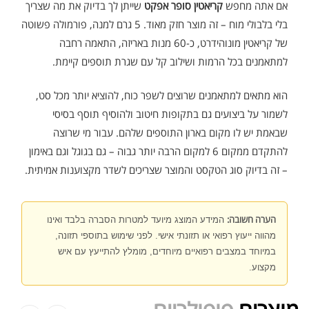
אם אתה מחפש
קריאטין סופר אפקט
שייתן לך בדיוק את מה שצריך
אבקת חלבון כשרה
₪
239.00
₪
320.00
בלי בלבולי מוח – זה מוצר חזק מאוד. 5 גרם למנה, פורמולה פשוטה
של קריאטין מונוהידרט, כ-60 מנות באריזה, התאמה רחבה
למתאמנים בכל הרמות ושילוב קל עם שגרת תוספים קיימת.
הוא מתאים למתאמנים שרוצים לשפר כוח, להוציא יותר מכל סט,
לשמור על ביצועים גם בתקופות חיטוב ולהוסיף תוסף בסיסי
שייקר מקצועי פרובודי לחלבון או גיינר
שבאמת יש לו מקום בארון התוספים שלהם. עבור מי שרוצה
₪
20.00
₪
40.00
להתקדם ממקום 6 למקום הרבה יותר גבוה – גם בגוגל וגם באימון
– זה בדיוק סוג הטקסט והמוצר שצריכים לשדר מקצוענות אמיתית.
הערה חשובה:
המידע המוצג מיועד למטרות הסברה בלבד ואינו
מהווה ייעוץ רפואי או תזונתי אישי. לפני שימוש בתוספי תזונה,
אבקת חלבון הידרוליזט איזולט
במיוחד במצבים רפואיים מיוחדים, מומלץ להתייעץ עם איש
₪
369.00
₪
500.00
מקצוע.