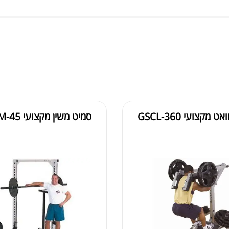
acy
מקצועי GSCL-360
סמיט משין מקצועי GSM-45
'+York Excel
gr
₪
3,790.00
₪
מבצע 19%
מבצ
₪
4,700.00