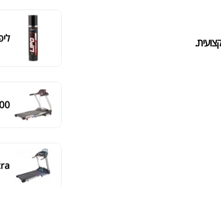
ליפו 6 ג'ל
צועית.
00
tra