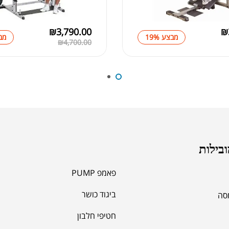
ליפו 6 ג'ל
00
ובילות
פאמפ PUMP
ביגוד כושר
מסה
חטיפי חלבון
אומנויות לחימה UFC
אביזרי כושר ואירובי
 קדם אימון