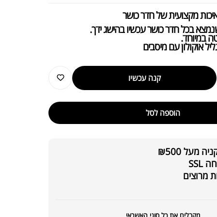
באיכות מקצועית של חדר כושר
מצא בכל חדר כושר עכשיו בהישג ידך.
 במיוחד.
יל אוקולון עם מיסבים
קנה עכשיו
הוספה לסל
 מעל ₪500
SSL
₪
6,990.00
ת מרוצים
York Ul
₪
8,000.00
מקבלים את כל סוגי האשראי