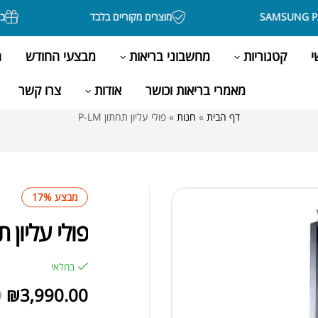
מוצרים מקוריים בלבד
בקניה מעל 00
י
קטגוריות
מחשבוני בריאות
מבצעי החודש
ה
מאמרי בריאות וכושר
אודות
צרו קשר
דף הבית
»
חנות
»
פולי עליון תחתון P-LM
מבצע 17%
פולי עליון תחת
במלאי
₪
3,990.00
0