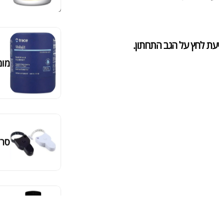
סידור ברירת מחדל
מומ
סרט
מאקה