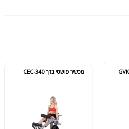
ת חלבון כשרה
₪
239.00
₪
320.00
מכשיר פושטי ברך CEC-340
קר מקצועי פרובודי לחלבון או גיינר
₪
20
₪
40