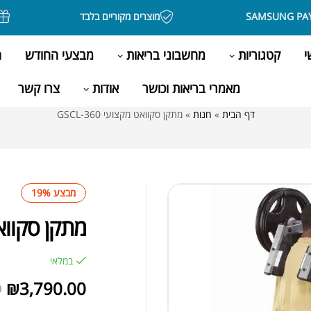
מוצרים מקוריים בלבד
בקניה 
י
קטגוריות
מחשבוני בריאות
מבצעי החודש
ה
מאמרי בריאות וכושר
אודות
צרו קשר
דף הבית
»
חנות
»
מתקן סקוואט מקצועי GSCL-360
מבצע 19%
מתקן סקוואט מק
במלאי
₪
3,790.00
0