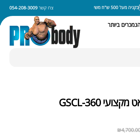
מעל 500 ש"ח משלוח חינם
ניתן לשלם באמצעות APPLE PAY או SAMSUNG PAY
צרו קשר
054-208-3009
נמכרים ביותר
צועי GSCL-360
₪
4,700.0