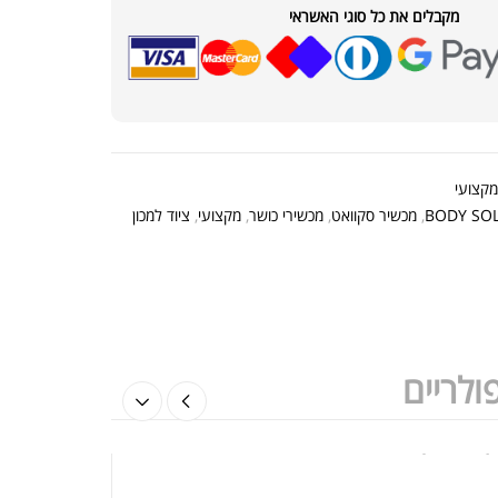
מקבלים את כל סוגי האשראי
ת חלבון כשרה
₪
239.00
₪
320.00
מקצועי
קר מקצועי פרובודי לחלבון או גיינר
BODY SO
,
מכשיר סקוואט
,
מכשירי כושר
,
מקצועי
,
ציוד למכון
₪
20
₪
40
ולריים
ת חלבון הידרוליזט איזולט
₪
369.00
₪
500.00