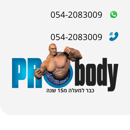
054-2083009
₪
125.00
 שחורה | BLACK MACA
054-2083009
₪
190.00