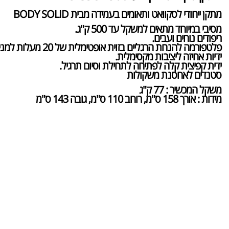
מתקן ייחודי לסקוואט ותאומים בעמידה מבית BODY SOLID
מסיבי במיוחד מתאים למשקל עד 500 ק"ג.
ריפודים נוחים ועבים.
פלטפורמה להנחת הרגליים בזוית אופטימלית של 20 מעלות למניעת לחץ על הגב התחתון.
ידיות אחיזה ליציבות מקסימלית.
ידית קפיצית קלה לפתיחה לתחילת וסיום תרגיל.
סטנדים לאחסנת משקולות
משקל המכשיר : 77 ק"ג
מידות : אורך 158 ס"מ, רוחב 110 ס"מ, גובה 143 ס"מ