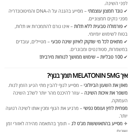
לפני השינה.
✔
נוגד חמצון עוצמתי
– מסייע בהגנה על ה-DNA והמיטוכונדריה
מפני נזקים חמצוניים.
✔
פורמולה טבעית ללא תלות
– אינו גורם להתמכרות או תלות,
בטוח לשימוש יומיומי.
✔
מתאים לכל מי שזקוק לאיזון שינה טבעי
– מטיילים, עובדים
במשמרות, סטודנטים ומבוגרים.
✔
100 טבליות – שימוש ממושך לנוחות מירבית!
איך MELATONIN 5MG תומך בגוף?
מאזן את השעון הביולוגי
– מסייע לגוף להבין מתי הגיע הזמן לנוח.
משפר את איכות השינה
– עוזר להיכנס מהר יותר לשלב השינה
העמוקה.
מפחית לחץ ועומס נפשי
– מרגיע את הגוף ומכין אותו לשינה רגועה
יותר.
✈
מסייע בהתאוששות מג’ט לג
– תומך בהתאמה מהירה לאזורי זמן
שונים.