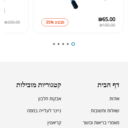
מומיו | שילג'יט
₪
330.00
₪
65.00
00
מבצע 35%
200.00
₪
₪
100.00
₪
39.00
סרט מדידה מקצועי לגוף
₪
60.00
מאקה שחורה | BLACK MACA
₪
125.00
דף הבית
קטגוריות מובילות
₪
190.00
אודות
אבקות חלבון
שאלות ותשובות
גיינר לעלייה במסה
מאמרי בריאות וכושר
קריאטין