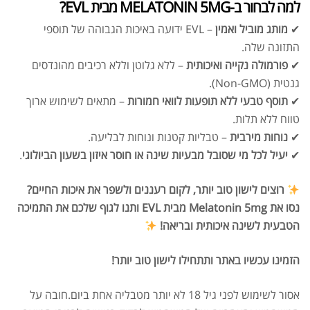
למה לבחור ב-MELATONIN 5MG מבית EVL?
✔
מותג מוביל ואמין
– EVL ידועה באיכות הגבוהה של תוספי
התזונה שלה.
✔
פורמולה נקייה ואיכותית
– ללא גלוטן וללא רכיבים מהונדסים
גנטית (Non-GMO).
✔
תוסף טבעי ללא תופעות לוואי חמורות
– מתאים לשימוש ארוך
טווח ללא תלות.
✔
נוחות מירבית
– טבליות קטנות ונוחות לבליעה.
✔
יעיל לכל מי שסובל מבעיות שינה או חוסר איזון בשעון הביולוגי
.
רוצים לישון טוב יותר, לקום רעננים ולשפר את איכות החיים?
נסו את Melatonin 5mg מבית EVL ותנו לגוף שלכם את התמיכה
הטבעית לשינה איכותית ובריאה!
הזמינו עכשיו באתר ותתחילו לישון טוב יותר!
אסור לשימוש לפני גיל 18 לא יותר מטבליה אחת ביום.חובה על