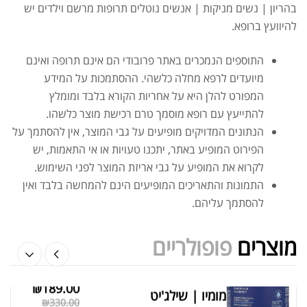
בהריון | נשים מניקות | אנשים נוטלים תרופות מרשם וילדים יש
להיוועץ ברופא.
שייקר מקצועי פרובודי לחלבון או גיינר
התוספים הנמכרים באתר פרובודי הם אינם תרופה ואינם
₪
20.00
מיועדים לרפא מחלה כלשהי. ההסתמכות על המידע
₪
40.00
המפורט להלן היא על אחריות הקורא בלבד ומומלץ
להתייעץ עם רופא מוסמך טרם רכישת מוצר כלשהו.
הנתונים המדויקים מופיעים על גבי המוצר, אין להסתמך על
הפירוט המופיע באתר, יתכנו טעויות או אי התאמות, יש
לקרוא את המופיע על גבי אריזת המוצר לפני השימוש.
אבקת חלבון הידרוליזט איזולט
התמונות והתאריכים המופיעים הינם להמחשה בלבד ואין
₪
369.00
₪
500.00
להסתמך עליהם.
מוצרים
פופולריים
₪
189.00
מומיו | שילג'יט
מציג 1–6 מתוך 524 תוצאות
₪
330.00