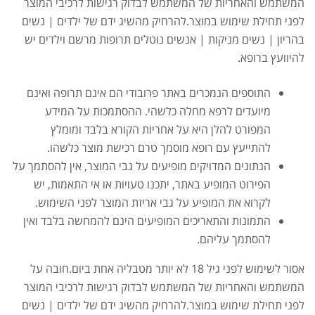
המשתמש והאחריות של המשתמש לבדוק רגישות לרכיבי המוצר
לפני תחילת שימוש במוצר.להרחיק מהשיג ידם של ילדים | נשים
בהריון | נשים מניקות | אנשים נוטלים תרופות מרשם וילדים יש
להיוועץ ברופא.
התוספים הנמכרים באתר פרובודי הם אינם תרופה ואינם
מיועדים לרפא מחלה כלשהי. ההסתמכות על המידע
המפורט להלן היא על אחריות הקורא בלבד ומומלץ
להתייעץ עם רופא מוסמך טרם רכישת מוצר כלשהו.
הנתונים המדויקים מופיעים על גבי המוצר, אין להסתמך על
הפירוט המופיע באתר, יתכנו טעויות או אי התאמות, יש
לקרוא את המופיע על גבי אריזת המוצר לפני השימוש.
התמונות והתאריכים המופיעים הינם להמחשה בלבד ואין
להסתמך עליהם.
אסור לשימוש לפני גיל 18 לא יותר מטבליה אחת ביום.חובה על
אבקת חלבון כשרה
₪
239.00
₪
320.00
המשתמש והאחריות של המשתמש לבדוק רגישות לרכיבי המוצר
לפני תחילת שימוש במוצר.להרחיק מהשיג ידם של ילדים | נשים