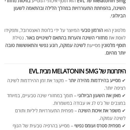
Melatonin 5mg של EVL
הוא תוסף איכותי המסייע
בוויסות מחזורי
השינה, בהפחתת התעוררויות במהלך הלילה ובהתאמה לשעון
הביולוגי
.
מלטונין הוא
הורמון טבעי
המיוצר על ידי בלוטת האצטרובל, ותפקידו
לווסת את
מחזורי השינה והערות בהתאם לשינויים באור
. נטילת
תוסף מלטונין
מסייעת
לשינה עמוקה, רוגע נפשי והתאוששות טובה
יותר מהיום
.
היתרונות של MELATONIN 5MG מבית EVL
✔
מסייע בהירדמות מהירה יותר
– מקצר את זמן ההירדמות לשינה
רציפה יותר.
✔
מאזן את השעון הביולוגי
– תומך במחזורי שינה טבעיים, במיוחד
במצבים של ג’ט לג או עבודה במשמרות.
✔
משפר את איכות השינה
– מפחית התעוררויות ליליות ותורם
לשינה עמוקה.
✔
מפחית סטרס ועומס נפשי
– מסייע בהרפיה טבעית של הגוף