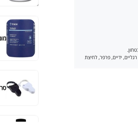
סידור ברירת מחדל
מומ
חון.
יים, ידיים, פרפר, לחיצת
סרט
מאקה