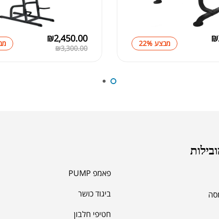
אבק
₪
2,450.00
₪
מבצע 22%
מבצ
₪
3,300.00
מומ
ובילות
פאמפ PUMP
ביגוד כושר
מסה
סרט
חטיפי חלבון