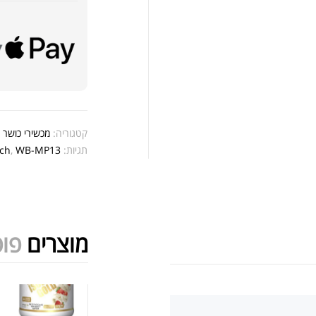
אבק
שיי
קטגוריה:
מכשירי כושר 
.00
תגיות:
WB-MP13
,
ch
.00
מוצרים
פופ
אבק
מציג 1–6 מתוך 524 תוצאות