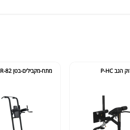
אבק
הגב P-HC
מתח-מקבילים-בטן GVKR-82
שיי
.00
.00