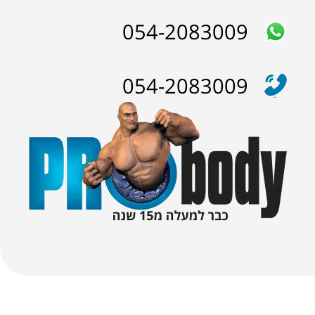
054-2083009
₪
125.00
 שחורה | BLACK MACA
054-2083009
₪
190.00