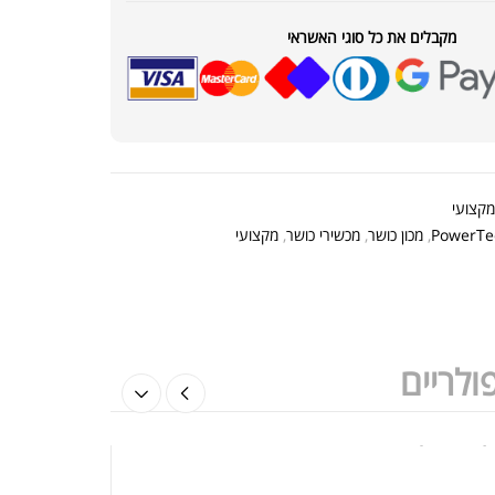
ת חלבון כשרה
₪
239.00
₪
320.00
מקבלים את כל סוגי האשראי
קר מקצועי פרובודי לחלבון או גיינר
מקצועי
₪
20
PowerTe
,
מכון כושר
,
מכשירי כושר
,
מקצועי
₪
40
ולריים
ת חלבון הידרוליזט איזולט
₪
369.00
₪
500.00