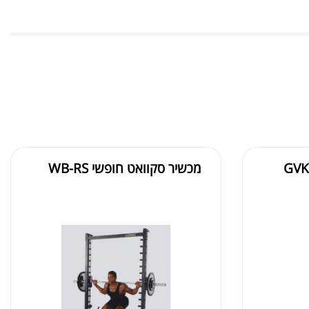
ת חלבון כשרה
₪
239.00
₪
320.00
מכשיר סקוואט חופשי WB-RS
קר מקצועי פרובודי לחלבון או גיינר
₪
20
₪
40