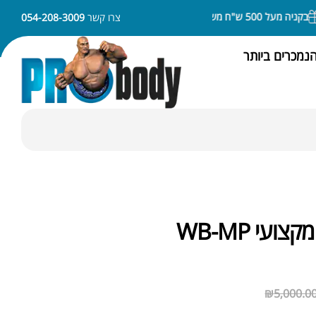
יה מעל 500 ש"ח משלוח חינם
ניתן לשלם באמצעות APPLE PAY או SAMSUNG PAY
צרו קשר
054-208-3009
נמכרים ביותר
ועי WB-MP
₪
5,000.0