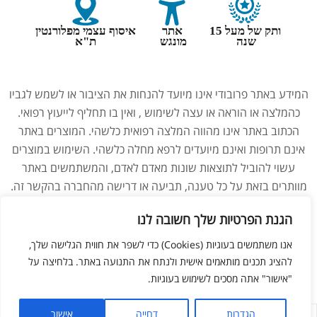
ותק של מעל 15
אתר
איסוף עצמי מפלורנטין
שנה
מונגש
ת"א
המידע באתר פרובודי אינו מיועד להנחות את הציבור או לשמש לגביו
כהמלצה או הוראה או עצה לשימוש , ואין בו תחליף לייעוץ רפואי.
הכתוב באתר אינו מהווה המלצה רפואית כלשהי. המוצרים באתר
אינם תרופות ואינם מיועדים לרפא מחלה כלשהי. השימוש במוצרים
עשוי להוביל לתוצאות שונות מאדם לאדם, והמשתמשים באתר
מוותרים בזאת על כל טענה, תביעה או דרישה מהחברה בהקשר זה.
נשים בהיריון, מניקות, ילדים והנוטלים תרופות מרשם – יש להיוועץ
הגנת הפרטיות שלך חשובה לנו
ברופא לפני השימוש במוצרים. התמונות באתר הן להמחשה בלבד.
אנו משתמשים בעוגיות (Cookies) כדי לשפר את חווית הגלישה שלך,
להציג תכנים מותאמים אישית ולנתח את התנועה באתר. בלחיצה על
"אישור" אתה מסכים לשימוש בעוגיות.
ליאור מזור –
בניית אתרים
הגדרות
דחייה
אישור