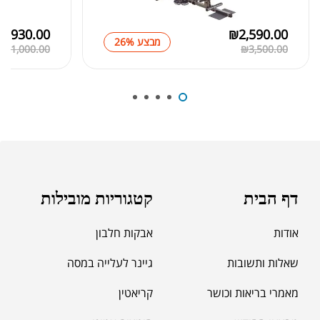
₪
369.00
₪
500.00
₪
8,930.00
₪
2,590.00
מבצע 26%
₪
11,000.00
₪
3,500.00
₪
189.00
מומיו | שילג'יט
₪
330.00
דף הבית
קטגוריות מובילות
₪
39.00
סרט מדידה מקצועי לגוף
אודות
אבקות חלבון
₪
60.00
שאלות ותשובות
גיינר לעלייה במסה
מאמרי בריאות וכושר
קריאטין
מאקה שחורה | BLACK MACA
₪
125.00