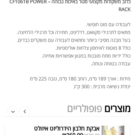
כלוב משקולות מקצועי סגור באיכות גבוהה – CF1061B POWER
RACK
לעבודה עם מוט חופשי.
אבקת חלבון כשרה
₪
239.00
מתאים לתרגילי סקוואט, דדליפט, חתירה וכל תרגילי הלחיצה.
₪
320.00
בעל מבנה מסיבי ביותר ומתאים לעבודה עם משקלים כבדים.
כולל 8 מוטות לאיחסון צלחות אולימפיות.
כולל ידיות מתח מובנות במגוון אפשרויות אחיזה.
עבודה בטוחה ונוחה.
שייקר מקצועי פרובודי לחלבון או גיינר
מידות : אורך 189 ס"מ, רוחב 180 ס"מ, גובה 225 ס"מ
₪
20.00
יכולת נשיאה מרבית : 300 ק"ג
₪
40.00
מוצרים
פופולריים
אבקת חלבון הידרוליזט איזולט
מציג 1–6 מתוך 524 תוצאות