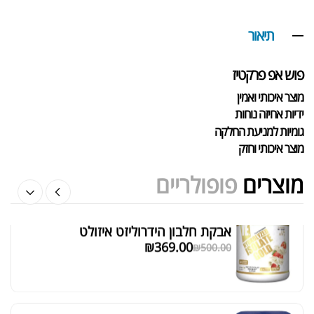
אבקת חלבון כשרה
₪
239.00
₪
320.00
תיאור
פוש אפ פרקטיז
מוצר איכותי ואמין
שייקר מקצועי פרובודי לחלבון או גיינר
ידיות אחיזה נוחות
₪
20.00
גומיות למניעת החלקה
₪
40.00
מוצר איכותי וחזק
מוצרים
פופולריים
אבקת חלבון הידרוליזט איזולט
מציג 1–6 מתוך 524 תוצאות
₪
369.00
₪
500.00
סידור ברירת מחדל