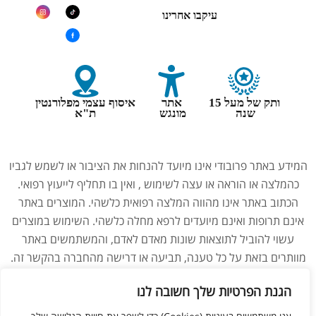
עיקבו אחרינו
ותק של מעל 15
אתר
איסוף עצמי מפלורנטין
שנה
מונגש
ת"א
המידע באתר פרובודי אינו מיועד להנחות את הציבור או לשמש לגביו
כהמלצה או הוראה או עצה לשימוש , ואין בו תחליף לייעוץ רפואי.
הכתוב באתר אינו מהווה המלצה רפואית כלשהי. המוצרים באתר
אינם תרופות ואינם מיועדים לרפא מחלה כלשהי. השימוש במוצרים
עשוי להוביל לתוצאות שונות מאדם לאדם, והמשתמשים באתר
מוותרים בזאת על כל טענה, תביעה או דרישה מהחברה בהקשר זה.
נשים בהיריון, מניקות, ילדים והנוטלים תרופות מרשם – יש להיוועץ
הגנת הפרטיות שלך חשובה לנו
ברופא לפני השימוש במוצרים. התמונות באתר הן להמחשה בלבד.