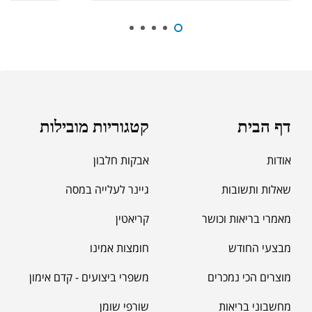
₪
189.00
מומיו | שילג'יט
₪
330.00
דף הבית
קטגוריות מובילות
₪
39.00
סרט מדידה מקצועי לגוף
אודות
אבקות חלבון
₪
60.00
שאלות ותשובות
גיינר לעלייה במסה
מאמרי בריאות וכושר
קריאטין
מאקה שחורה | BLACK MACA
₪
125.00
מבצעי החודש
חומצות אמינו
₪
190.00
מוצרים הכי נמכרים
משפרי ביצועים - קדם אימון
מחשבוני בריאות
שורפי שומן