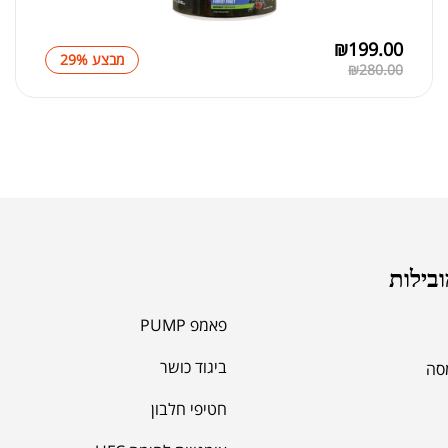
₪
199.00
מבצע 29%
₪
280.00
ובילות
פאמפ PUMP
ביגוד כושר
מסה
חטיפי חלבון