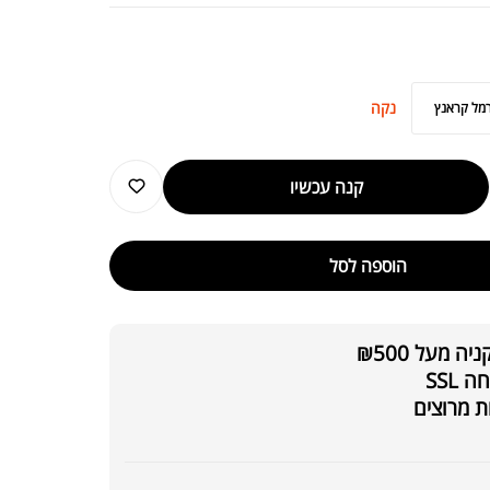
נקה
מל קראנץ
Ashwagandha KSM | אשווגנדה
₪
179
₪
250
קנה עכשיו
הוספה לסל
 מעל ₪500
יזוף BALIBODY
₪
89.00
₪
170.00
SSL
ת מרוצים