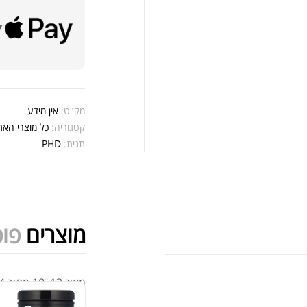
er
.00
מק"ט:
אין מידע
קטגוריה:
כל מוצרי האת
תגית:
PHD
CH
.00
.00
מוצרים
פופ
מציג 13–18 מתוך 524 תוצאות
ein