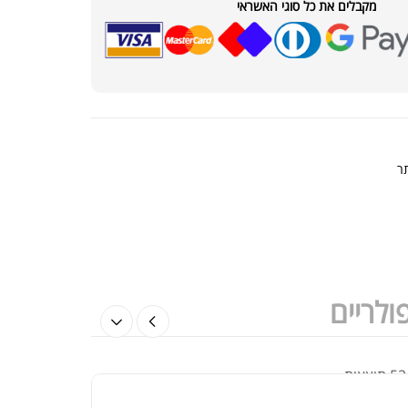
מקבלים את כל סוגי האשראי
גיינר מאסל פארם | Musclepharm
Gain
₪
310.00
₪
380
ר
קריאטין מאסלטק | CREATINE
MUSCLETE
₪
235
₪
300
ולריים
אבקת חלבון דיימטייז עלית 2.3 ק"ג |
Dymatize Elite Whey Prot