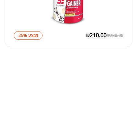
₪
210.00
280.00
₪
מבצע 25%