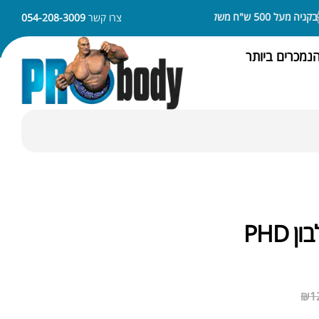
 500 ש"ח משלוח חינם
ניתן לשלם באמצעות APPLE PAY או SAMSUNG PAY
צרו קשר
054-208-3009
נמכרים ביותר
₪
1