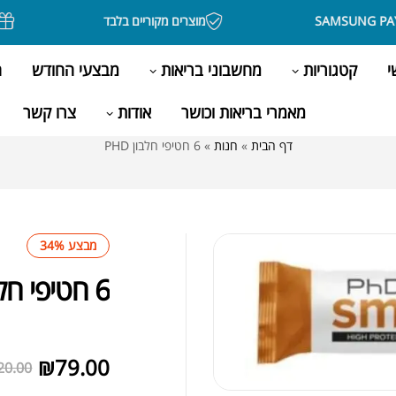
מוצרים מקוריים בלבד
בקניה מעל
י
קטגוריות
מחשבוני בריאות
מבצעי החודש
ה
מאמרי בריאות וכושר
אודות
צרו קשר
דף הבית
»
חנות
»
6 חטיפי חלבון PHD
מבצע 34%
6 חטיפי חלבון PHD
לא במלאי
₪
79.00
20.00