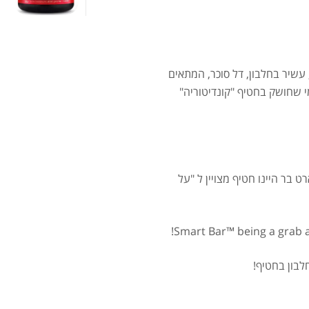
עים, עשיר בחלבון, דל סוכר, המתאים
שמן ש
 ספוטיבית. ™ Smart Bar ™ מושלם למי שחושק בחטיף "קונדיטוריה"
 בר היינו חטיף מצויין ל "על
er
.00
Smart Bar™ being a grab a