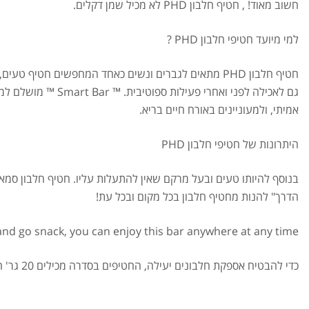
חשוב מאוד! , חטיף חלבון PHD לא מכיל שמן דקלים.
למי מיועד חטיפי חלבון PHD ?
חטיף חלבון PHD מתאים לגברים ונשים כאחד המחפשים חטיף ט
גם לאכילה לפני ואחרי פעילות
אמיתי, ולמעוניינים באורח חיים בריא.
היתרונות של חטיפי חלבון PHD
בנוסף להיותו טעים ובעל מרקם שאין להתעלות עליו. חטיף חלבון סמארט
הדרך" להנות מחטיף חלבון בכל מקום ובכל עת!
nd go snack, you can enjoy this bar anywhere at any time!
כדי להבטיח אספקת חלבונים יעילה, החטיפים בסדרה מכילים 20 גר' חלבון בחטיף!