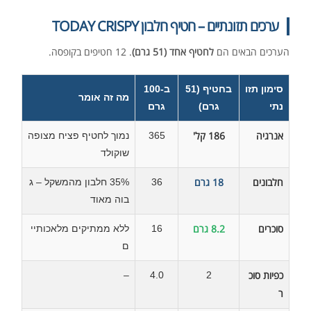
ערכים תזונתיים – חטיף חלבון TODAY CRISPY
הערכים הבאים הם
לחטיף אחד (51 גרם)
. 12 חטיפים בקופסה.
סימון תזו
בחטיף (51
ב-100
מה זה אומר
נתי
גרם)
גרם
אנרגיה
186 קל'
365
נמוך לחטיף פציח מצופה
שוקולד
חלבונים
18 גרם
36
35% חלבון מהמשקל – ג
בוה מאוד
סוכרים
8.2 גרם
16
ללא ממתיקים מלאכותיי
ם
כפיות סוכ
–
4.0
2
ר