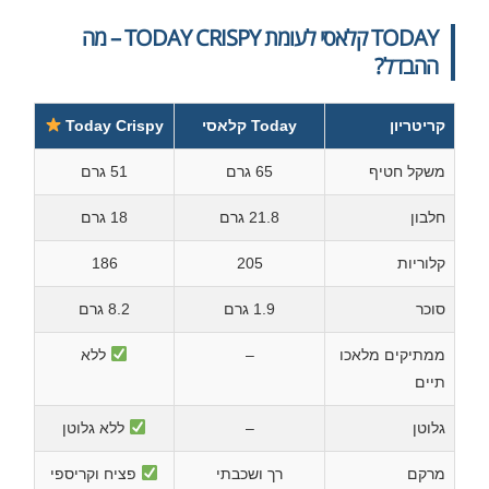
TODAY קלאסי לעומת TODAY CRISPY – מה
ההבדל?
קריטריון
Today קלאסי
Today Crispy
משקל חטיף
65 גרם
51 גרם
חלבון
21.8 גרם
18 גרם
קלוריות
205
186
סוכר
1.9 גרם
8.2 גרם
ממתיקים מלאכו
–
ללא
תיים
גלוטן
–
ללא גלוטן
מרקם
רך ושכבתי
פציח וקריספי