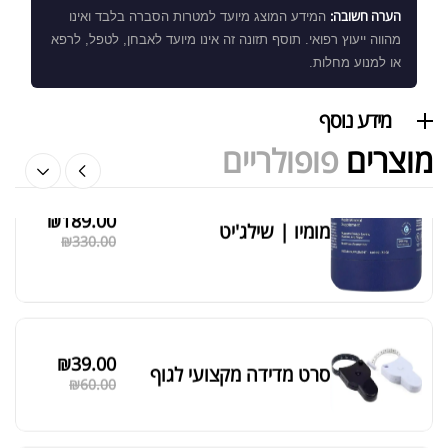
הערה חשובה:
המידע המוצג מיועד למטרות הסברה בלבד ואינו
מהווה ייעוץ רפואי. תוסף תזונה זה אינו מיועד לאבחן, לטפל, לרפא
אבקת חלבון הידרוליזט איזולט
או למנוע מחלות.
₪
369.00
₪
500.00
מידע נוסף
מוצרים
פופולריים
₪
189.00
מומיו | שילג'יט
מציג 1–6 מתוך 524 תוצאות
₪
330.00
סידור ברירת מחדל
₪
39.00
סרט מדידה מקצועי לגוף
₪
60.00