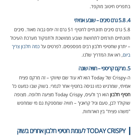
בתפריט חיטוב מוקפד.
4. 5.8 גרם סיבים – שובע אמיתי
5.8 גרם סיבים תזונתיים לחטיף 51 גרם זה יחס גבוה מאוד. סיבים
תזונתיים תורמים לתחושת שובע ממושכת ולתפקוד מערכת העיכול
– יתרון שחטיפי חלבון רבים מפספסים. לפרטים על
כמה חלבון צריך
ביום
, ראו את המדריך שלנו.
5. מרקם קריספי – חוויה שונה
ה-Crispy של Today הוא לא עוד שם שיווקי – זה מרקם פציח
אמיתי, שמרגיש כמו נגיסה בחטיף אחר לגמרי. בשוק שבו כמעט כל
חטיף חלבון
הוא רך ולעיס, Today Crispy מציעה חלופה. מצופה
שוקולד לבן, טעם וניל קראנץ' – חוויה שמספקת גם מי שמחפש
"משהו פציח" בין הארוחות.
TODAY CRISPY לעומת חטיפי חלבון אחרים בשוק