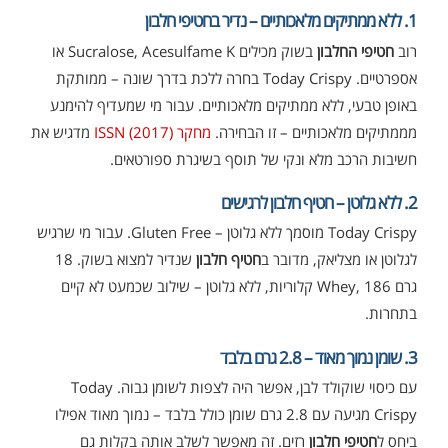
1. ללא ממתיקים מלאכותיים – נדיר בחטיפי חלבון
רוב
חטיפי החלבון
בשוק מכילים Sucralose, Acesulfame K או
אספרטיים. Today Crispy בחרה ללכת בדרך שונה – ממותקת
באופן טבעי, ללא ממתיקים מלאכותיים. עבור מי שמעדיף להימנע
מממתיקים מלאכותיים – זו הבחירה.
מחקר ISSN (2017)
מדגיש את
חשיבות הרכב מלא ונקי של תוסף בשיגרת ספורטאים.
2. ללא גלוטן – חטיף חלבון לרגישים
Today Crispy מוסמך ללא גלוטן – Gluten Free. עבור מי שרגיש
לגלוטן או מצליאק, מדובר ב
חטיף חלבון
שנדיר למצוא בשוק. 18
גרם Whey, 186 קלוריות, ללא גלוטן – שילוב שכמעט לא קיים
בתחרות.
3. שומן נמוך מאוד – 2.8 גרם בלבד
עם כיסוי שוקולד לבן, אפשר היה לצפות לשומן גבוה. Today
Crispy מגיעה עם 2.8 גרם שומן כולל בלבד – נמוך מאוד אפילו
ביחס ל
חטיפי חלבון
רזים. זה מאפשר לשלב אותה בקלות גם