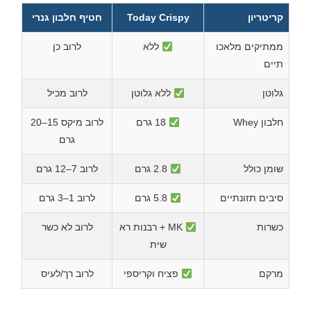
קריטריון
Today Crispy
חטיף חלבון גנרי
ממתיקים מלאכו
ללא
לרוב כן
תיים
גלוטן
ללא גלוטן
לרוב מכיל
חלבון Whey
18 גרם
לרוב מיקס 15–20
גרם
שומן כולל
2.8 גרם
לרוב 7–12 גרם
סיבים תזונתיים
5.8 גרם
לרוב 1–3 גרם
כשרות
MK + רבנות רא
לרוב לא כשר
שית
מרקם
פציח וקריספי
לרוב רך/לעיס