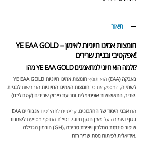
תיאור
YE EAA GOLD – חומצות אמינו חיוניות לאימון
אפקטיבי ובניית שרירים!
מהו YE EAA GOLD ולמה הוא חיוני למתאמנים?
הוא תוסף
חומצות אמינו חיוניות (EAA) באבקה
YE EAA GOLD
לשתייה
, המספק את כל
חומצות האמינו החיוניות
הנדרשות
לבניית
.
שריר, התאוששות אופטימלית ומניעת פירוק שרירים (קטבוליזם)
הם
אבני היסוד של החלבונים
, קריטיים לתהליכים
אנבוליים
EAA
בגוף
ושמירה על
מאזן חנקן חיובי
. נטילת התוסף מסייעת
לשחרור
הורמון הגדילה (GH), שיפור סינתזת החלבון ויצירת סביבה
.
אידיאלית לפיתוח מסת שריר רזה