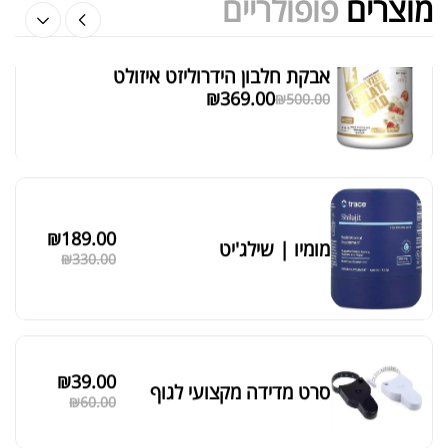
מוצרים
פופולריים
אבקת חלבון הידרוליזט איזולט
מציג 1–6 מתוך 524 תוצאות
₪
369.00
₪
500.00
סידור ברירת מחדל
₪
189.00
מומיו | שילג'יט
₪
330.00
₪
39.00
סרט מדידה מקצועי לגוף
₪
60.00