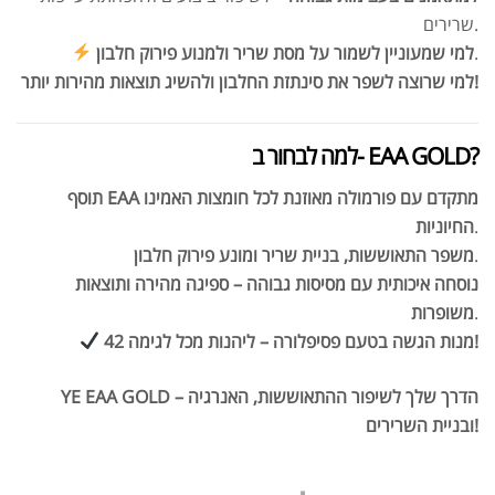
שרירים.
.
למי שמעוניין לשמור על מסת שריר ולמנוע פירוק חלבון
למי שרוצה לשפר את סינתזת החלבון ולהשיג תוצאות מהירות יותר!
למה לבחור ב- EAA GOLD?
תוסף EAA מתקדם עם פורמולה מאוזנת לכל חומצות האמינו
אבקת חלבון כשרה
₪
239.00
.
החיוניות
₪
320.00
.
משפר התאוששות, בניית שריר ומונע פירוק חלבון
נוסחה איכותית עם מסיסות גבוהה – ספיגה מהירה ותוצאות
.
משופרות
42 מנות הגשה בטעם פסיפלורה – ליהנות מכל לגימה!
שייקר מקצועי פרובודי לחלבון או גיינר
YE EAA GOLD – הדרך שלך לשיפור ההתאוששות, האנרגיה
₪
20.00
ובניית השרירים!
₪
40.00