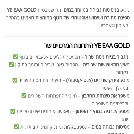
מגיע
במסיסות גבוהה במיוחד במים
, מה שמבטיח
YE EAA GOLD
ספיגה מהירה ושימוש אופטימלי של הגוף בחומצות האמינו
במהלך
האימון ולאחריו.
היתרונות המרכזיים של YE EAA GOLD
– מסייע לתהליכים אנאבוליים בגוף.
מגביר בניית מסת שריר
מאיץ התאוששות שרירית
– מפחית כאבי שרירים ותומך בתיקון
רקמות.
מונע פירוק שרירים (אנטי-קטבולי)
– משמר את מסת השריר
במהלך האימון.
משפר את סינתזת החלבון
– חיוני להתפתחות השרירים
ולביצועים משופרים.
מספק אנרגיה במהלך האימון
– מאפשר אימונים אינטנסיביים
יותר.
מסיסות גבוהה במים
– נספג בקלות ומעניק זמינות ביולוגית