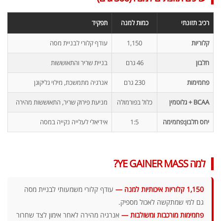
רכיב תזונתי
כמות למנה
תפקיד
קלוריות
1,150
עודף קלורי לבניית מסה
חלבון
46 גרם
בניית שריר והתאוששות
פחמימות
230 גרם
אנרגיה מתמשכת, מילוי גליקוגן
BCAA + גלוטמין
כלול בפורמולה
מניעת פירוק שריר, התאוששות מהירה
יחס חלבון:פחמימה
1:5
אידיאלי לעלייה נקייה במסה
למה YE GAINER MASS?
1,150 קלוריות איכותיות למנה —
עודף קלורי משמעותי לבניית מסה
גם למי שמתקשה לאכול מספיק.
פחמימות מורכבות ומשולבות —
אנרגיה מהירה לאחר אימון לצד שחרור