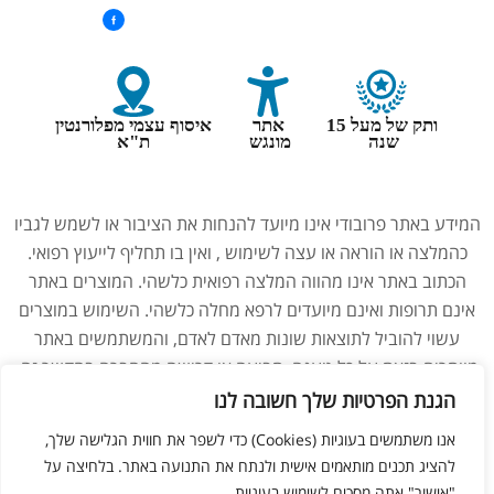
ותק של מעל 15
אתר
איסוף עצמי מפלורנטין
שנה
מונגש
ת"א
המידע באתר פרובודי אינו מיועד להנחות את הציבור או לשמש לגביו
כהמלצה או הוראה או עצה לשימוש , ואין בו תחליף לייעוץ רפואי.
הכתוב באתר אינו מהווה המלצה רפואית כלשהי. המוצרים באתר
אינם תרופות ואינם מיועדים לרפא מחלה כלשהי. השימוש במוצרים
עשוי להוביל לתוצאות שונות מאדם לאדם, והמשתמשים באתר
מוותרים בזאת על כל טענה, תביעה או דרישה מהחברה בהקשר זה.
נשים בהיריון, מניקות, ילדים והנוטלים תרופות מרשם – יש להיוועץ
הגנת הפרטיות שלך חשובה לנו
ברופא לפני השימוש במוצרים. התמונות באתר הן להמחשה בלבד.
אנו משתמשים בעוגיות (Cookies) כדי לשפר את חווית הגלישה שלך,
להציג תכנים מותאמים אישית ולנתח את התנועה באתר. בלחיצה על
"אישור" אתה מסכים לשימוש בעוגיות.