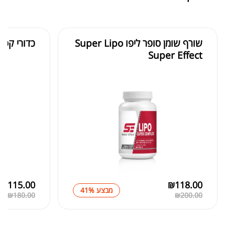
₪
40.00
שורף שומן סופר ליפו Super Lipo
כדורי קפא
Super Effect
אבקת חלבון הידרוליזט איזולט
₪
369.00
₪
500.00
₪
189.00
מומיו | שילג'יט
₪
330.00
₪
115.00
₪
118.00
מבצע 41%
₪
180.00
₪
200.00
₪
39.00