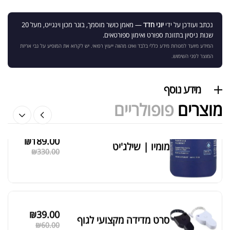
נכתב ועודכן על ידי
יוני חדד
— מאמן כושר מוסמך, בוגר מכון וינגייט, מעל 20
שנות ניסיון בתזונת ספורט ואימון ספורטאים.
המידע מיועד למטרות מידע כללי בלבד ואינו מהווה ייעוץ רפואי. יש לקרוא את המופיע על גבי אריזת
אבקת חלבון הידרוליזט איזולט
המוצר לפני השימוש.
₪
369.00
₪
500.00
מידע נוסף
מוצרים
פופולריים
₪
189.00
מומיו | שילג'יט
מציג 1–6 מתוך 524 תוצאות
₪
330.00
סידור ברירת מחדל
₪
39.00
סרט מדידה מקצועי לגוף
₪
60.00