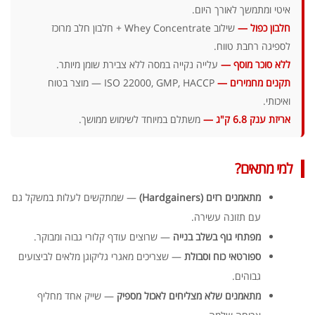
איטי ומתמשך לאורך היום.
חלבון כפול —
שילוב Whey Concentrate + חלבון חלב מרוכז
לספיגה רחבת טווח.
ללא סוכר מוסף —
עלייה נקייה במסה ללא צבירת שומן מיותר.
תקנים מחמירים —
ISO 22000, GMP, HACCP — מוצר בטוח
ואיכותי.
אריזת ענק 6.8 ק"ג —
משתלם במיוחד לשימוש ממושך.
למי מתאים?
מתאמנים רזים (Hardgainers)
— שמתקשים לעלות במשקל גם
עם תזונה עשירה.
מפתחי גוף בשלב בנייה
— שרוצים עודף קלורי גבוה ומבוקר.
ספורטאי כוח וסבולת
— שצריכים מאגרי גליקוגן מלאים לביצועים
גבוהים.
מתאמנים שלא מצליחים לאכול מספיק
— שייק אחד מחליף