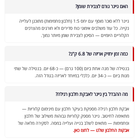
האם גיינר גורם לצבירת שומן?
גיינר ללא סוכר מוסף עם יחס 1:5 (חלבון:פחמימות) מתוכנן לעלייה
נקייה. כל עוד משלבים אימוני כוח סדירים ולא חורגים מהצרכים
הקלוריים היומיים — הסיכון לצבירת שומן מיותר נמוך.
כמה זמן יחזיק אריזה של 6.8 ק"ג?
בנטילה של מנה אחת ביום (100 גרם) — כ-68 יום. בנטילה של שתי
אבקת חלבון כשרה
₪
239.00
₪
320.00
מנות ביום — כ-34 יום. כלכלי במיוחד לאריזה בגודל הזה.
מה ההבדל בין גיינר לאבקת חלבון רגילה?
אבקת חלבון רגילה מספקת בעיקר חלבון עם מינימום קלוריות —
מתאימה לחיטוב. גיינר מספק קלוריות גבוהות משילוב של חלבון
שייקר מקצועי פרובודי לחלבון או גיינר
ופחמימות — מתאים לשלב בנייה ועלייה במסה. לסקירה מלאה של
₪
20.00
אבקות החלבון שלנו — לחצו כאן.
₪
40.00