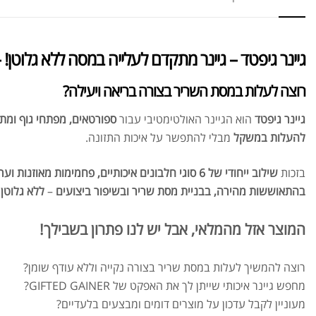
גיינר גיפטד – גיינר מתקדם לעלייה במסה ללא גלוטן! 
רוצה לעלות במסת השריר בצורה בריאה ויעילה?
גיינר גיפטד
הוא הגיינר האולטימטיבי עבור
ספורטאים, מפתחי גוף ומ
להעלות במשקל
מבלי להתפשר על איכות התזונה.
בזכות
שילוב ייחודי של 6 סוגי חלבונים איכותיים, פחמימות מאוזנות וערך קלורי גבוה
בהתאוששות מהירה, בבניית מסת שריר ובשיפור ביצועים
–
ללא גלוטן 
המוצר אזל מהמלאי, אבל יש לנו פתרון בשבילך!
רוצה להמשיך לעלות במסת שריר בצורה נקייה וללא עודף שומן?
מחפש גיינר איכותי שייתן לך את האפקט של GIFTED GAINER?
מעוניין לקבל עדכון על מוצרים דומים ומבצעים בלעדיים?