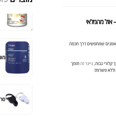
מומ
מציג 1–6 מתוך 524 תוצאות
– אזל מהמלאי
סידור ברירת מחדל
תאמנים שמחפשים דרך חכמה
סרט
, גיינר זה
תומך
וללא פשרות!
מאקה