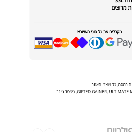
SSL
ת מרוצים
קר מקצועי פרובודי לחלבון או גיינר
מקבלים את כל סוגי האשראי
₪
20
₪
40
יה במסה
,
כל מוצרי האתר
ת חלבון הידרוליזט איזולט
₪
369.00
₪
500.00
ULTIMATE 
,
GIFTED GAINER
,
גיפטד גיינר
ולריים