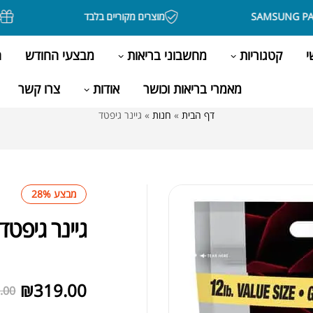
מוצרים מקוריים בלבד
בקניה מעל 00
י
קטגוריות
מחשבוני בריאות
מבצעי החודש
ה
מאמרי בריאות וכושר
אודות
צרו קשר
דף הבית
»
חנות
»
גיינר גיפטד
מבצע 28%
גיינר גיפטד
לא במלאי
₪
319.00
.00