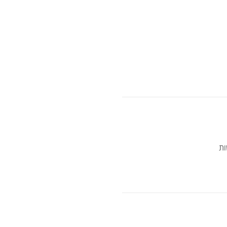
מאקה
ות