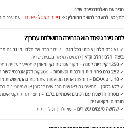
הכיר את האלטרנטיבה שלנו:
גיינר מאסל פארם
לחץ כאן למעבר למוצר המומלץ >>
– עם ערכים דו
למה גיינר גיפטד הוא הבחירה המושלמת עבורך?
✔
51 גרם חלבון איכותי בכל מנה
– שילוב חכם של
חלבון מי גבינה מרוכ
ביצה, חלבון חלב וקזאין
לתמיכה מלאה בבניית שריר.
✔
1250 קלוריות למנה
– מקור
אנרגיה נקי ומאוזן
שמסייע לעלייה במסה
✔
252 גרם פחמימות מורכבות ופשוטות
– מספקות
דלק אנרגטי לשריר
✔
10 גרם BCAA
– חומצות אמינו מסועפות שתומכות
בהתאוששות מהיר
✔
ללא גלוטן
– מתאים גם לאנשים הרגישים לגלוטן או שמעוניינים בתזו
✔
נוסחה חדשנית עם רכיבים איכותיים בלבד
– מיוצר תחת תקני איכות
חובבים ומקצוענים
.
✔
שלושה טעמים עשירים
– שוקולד | וניל | תות