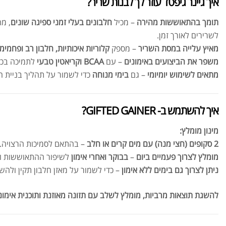
איך גיינר גיפטד עוזר לך לבנות שריר?
תומך בהתאוששות מהירה
– מכיל
חלבונים בעלי זמני ספיגה שונים
, מ
לשרירים לאורך זמן.
מאיץ עלייה במסת השריר
– מספק
קלוריות איכותיות, חלבון רב ופחמימ
משפר את הביצועים באימונים
– עם
BCAA וקריאטין טבעי
לתמיכה בכו
מתאים לשימוש יומיומי
– גם
בימי מנוחה
כדי לשמור על תהליך בניית ה
איך להשתמש ב- GIFTED GAINER?
מינון מומלץ:
2 סקופים (חצי מנה) עם מים קרים או חלב
– בהתאם לסמיכות הרצויה.
מומלץ לצרוך פעמיים ביום
–
בבוקר ואחרי אימון
לשיפור ההתאוששות ול
ניתן לצרוך גם בימים ללא אימון
– כדי לשמור על מאזן חלבון תקין ולהשל
להשגת תוצאות מרביות, מומלץ לשלב עם תזונה מאוזנת ותוכנית אימונ