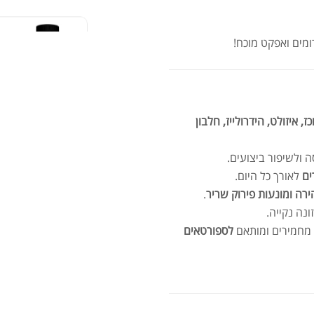
מים ואפקט מוכח!
אבק
ז, איזולט, הידרולייז, חלבון
 ולשיפור ביצועים.
שיי
ים
לאורך כל היום.
.00
.00
ה ומונעות פירוק שריר
.
נה נקייה.
 מחמירים ומותאם
לספורטאים
אבק