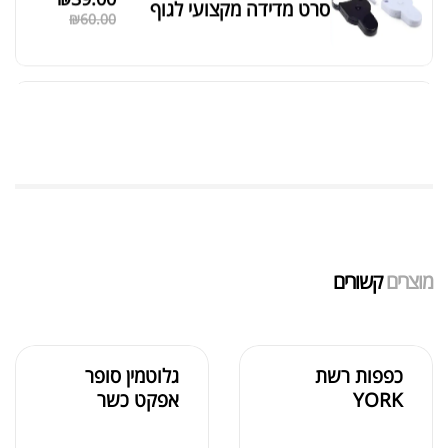
סרט מדידה מקצועי לגוף
₪
60.00
מאקה שחורה | BLACK MACA
₪
125.00
₪
190.00
מוצרים
קשורים
אבקת חלבון כשרה
₪
239.00
₪
320.00
כפפות רשת
גלוטמין סופר
YORK
אפקט כשר
שייקר מקצועי פרובודי לחלבון או גיינר