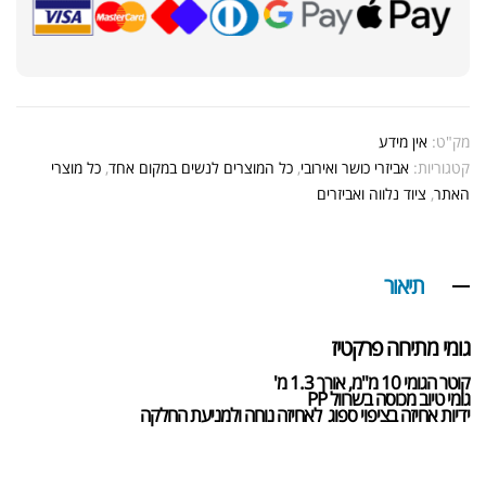
מק"ט:
אין מידע
קטגוריות:
אביזרי כושר ואירובי
,
כל המוצרים לנשים במקום אחד
,
כל מוצרי
האתר
,
ציוד נלווה ואביזרים
תיאור
אבקת חלבון כשרה
₪
239.00
₪
320.00
גומי מתיחה פרקטיז
קוטר הגומי 10 מ"מ, אורך 1.3 מ'
גומי טיוב מכוסה בשרוול PP
ידיות אחיזה בציפוי ספוג לאחיזה נוחה ולמניעת החלקה
שייקר מקצועי פרובודי לחלבון או גיינר
₪
20.00