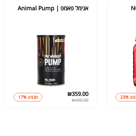
N
אנימל פאמפ | Animal Pump
₪
359.00
ע 23%
מבצע 17%
₪
430.00