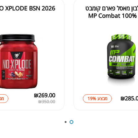
ון מאסל פארם קומבט
O XPLODE BSN 2026
₪
269.00
₪
285.
מבצע 19%
מבצ
₪
350.00