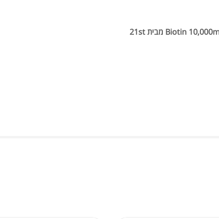
EY
רוצים ליהנות משיער מלא, ציפורניים חזקות ועור בריא? נסו את Biotin 10,000mcg מבית 21st
.00
.27
.00