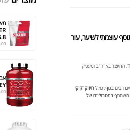
מציג 7–12 מתוך 524 תוצאות
סידור ברירת מחדל
BIOTIN 1 מבית 21ST CENTURY – תוסף עוצמתי לשיער, עור
6.8ק"ג
.00
ד
, המיוצר בארה"ב ומעניק
EY
ם רבים בגוף, כולל
חיזוק זקיקי
.00
א משתתף
במטבוליזם של