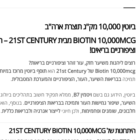
ביוטין 10,000 מק"ג תוצרת ארה"ב
0,000MCG
וציפורניים בריאים!
רוצים ליהנות משיער חזק, עור זוהר וציפורניים בריאות?
Biotin 10,000mcg של 21st Century
הוא
תוסף ביוטין מרוכז במיוח
תמיכה
בבריאות השיער, העור, הציפורניים והמערכת המטבולית
.
ביוטין, הידוע גם בשם
ויטמין B7
, ממלא תפקיד חשוב בתהליכים ביולוגיי
השיער, שיפור גמישות העור ותמיכה בבריאות הציפורניים
. בנוסף, הו
חלבונים, שומנים ופחמימות
, ולכן חיוני
לייצור אנרגיה ולבריאות כללית
.
היתרונות של 21ST CENTURY BIOTIN 10,000MCG