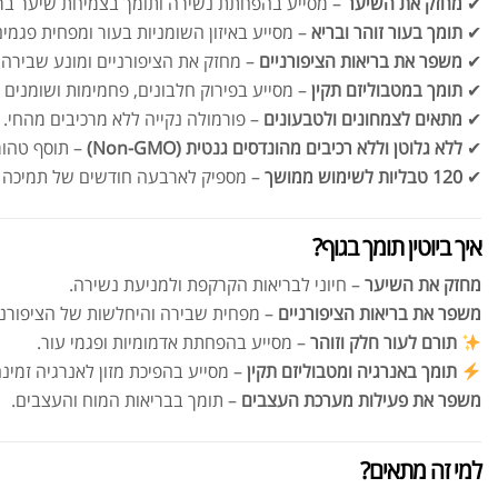
✔
מחזק את השיער
– מסייע בהפחתת נשירה ותומך בצמיחת שיער בר
✔
תומך בעור זוהר ובריא
– מסייע באיזון השומניות בעור ומפחית פגמים
✔
משפר את בריאות הציפורניים
– מחזק את הציפורניים ומונע שבירה 
✔
תומך במטבוליזם תקין
– מסייע בפירוק חלבונים, פחמימות ושומנים ל
✔
מתאים לצמחונים ולטבעונים
– פורמולה נקייה ללא מרכיבים מהחי.
✔
ללא גלוטן וללא רכיבים מהונדסים גנטית (Non-GMO)
– תוסף טהור 
✔
120 טבליות לשימוש ממושך
– מספיק לארבעה חודשים של תמיכה יו
איך ביוטין תומך בגוף?
מחזק את השיער
– חיוני לבריאות הקרקפת ולמניעת נשירה.
משפר את בריאות הציפורניים
– מפחית שבירה והיחלשות של הציפורני
תורם לעור חלק וזוהר
– מסייע בהפחתת אדמומיות ופגמי עור.
תומך באנרגיה ומטבוליזם תקין
– מסייע בהפיכת מזון לאנרגיה זמינה
משפר את פעילות מערכת העצבים
– תומך בבריאות המוח והעצבים.
למי זה מתאים?