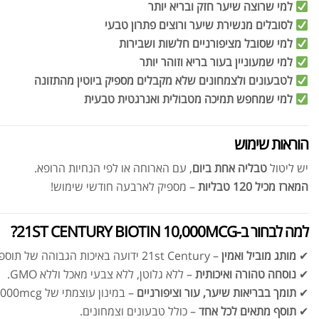
למי שרוצה שיער חזק ובריא יותר
לסובלים מנשירת שיער ורוצים פתרון טבעי
למי שסובל מציפורניים חלשות ושבירות
למי שמעוניין בעור בריא וזוהר יותר
לטבעונים ולצמחונים שלא מקבלים מספיק ביוטין מהתזונה
למי שמחפש תמיכה מטבולית ואנרגטית טבעית
הוראות שימוש
יש ליטול
טבליה אחת ביום
, עם הארוחה או לפי הנחיות הרופא.
המארז מכיל 120 טבליות
– מספיק לארבעה חודשי שימוש!
למה לבחור ב-21ST CENTURY BIOTIN 10,000MCG?
✔
מותג מוביל ואמין
– 21st Century ידועה באיכות הגבוהה של תוספי התזונה שלה.
✔
נוסחה טהורה ואיכותית
– ללא גלוטן, ללא צבעי מאכל וללא GMO.
✔
תומך בבריאות שיער, עור וציפורניים
– במינון עוצמתי של 10,000mcg.
✔
תוסף מתאים לכל אחד
– כולל טבעונים וצמחונים.