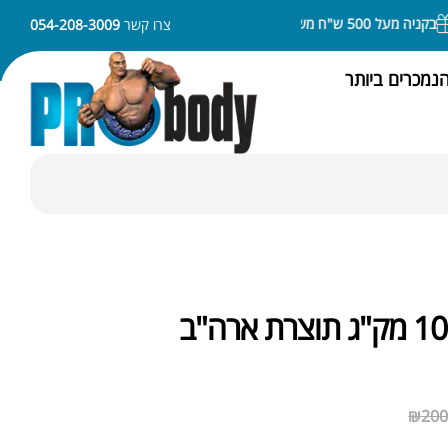
 מעל 500 ש"ח משלוח חינם
ניתן לשלם באמצעות APPLE PAY או SAMSUNG PAY
צרו קשר
054-208-3009
נמכרים ביותר
₪
200