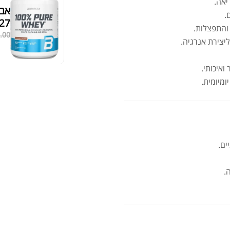
יאה.
.
.27
והתפצלות.
.00
יצירת אנרגיה.
ואיכותי.
מיומית.
VL
ים.
.
קרי
ED