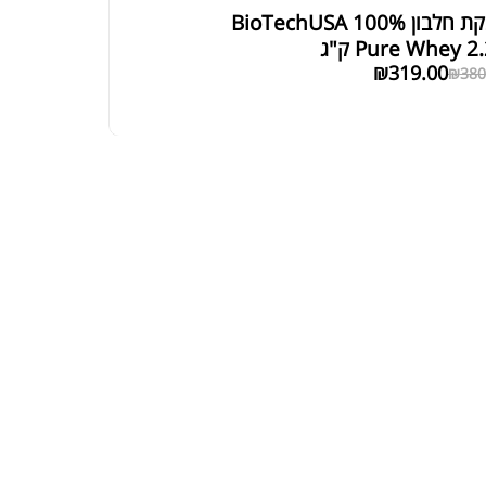
אבקת חלבון BioTechUSA 100%
Pure Whey 2 ק"ג
₪
319.00
₪
380
₪
129.00
DIM 200 E
₪
189.00
אטין גומי לעיסה אפלייד |
CREATINE GUMMIES APPLI