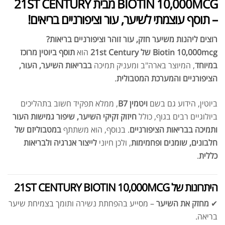
BIOTIN 10,000MCG מבית 21ST CENTURY
– תוסף עוצמתי לשיער, עור וציפורניים בריאים!
רוצים ליהנות משיער חזק, עור זוהר וציפורניים בריאות?
Biotin 10,000mcg של 21st Century
הוא
תוסף ביוטין מרוכז
במיוחד
, המיוצר בארה"ב ומעניק תמיכה
בבריאות השיער, העור,
הציפורניים והמערכת המטבולית
.
ביוטין, הידוע גם בשם
ויטמין B7
, ממלא תפקיד חשוב בתהליכים
ביולוגיים רבים בגוף, כולל
חיזוק זקיקי השיער, שיפור גמישות העור
ותמיכה בבריאות הציפורניים
. בנוסף, הוא משתתף
במטבוליזם של
חלבונים, שומנים ופחמימות
, ולכן חיוני
לייצור אנרגיה ולבריאות
כללית
.
היתרונות של 21ST CENTURY BIOTIN 10,000MCG
✔
מחזק את השיער
– מסייע בהפחתת נשירה ותומך בצמיחת שיער
בריאה.