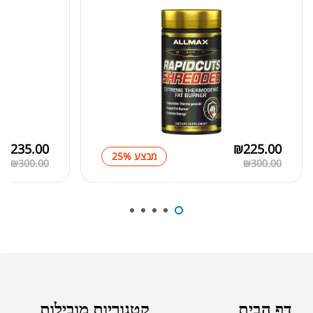
₪
369.00
₪
500.00
₪
189.00
מומיו | שילג'יט
₪
330.00
₪
235.00
₪
225.00
מבצע 25%
₪
300.00
₪
300.00
₪
39.00
סרט מדידה מקצועי לגוף
₪
60.00
מאקה שחורה | BLACK MACA
₪
125.00