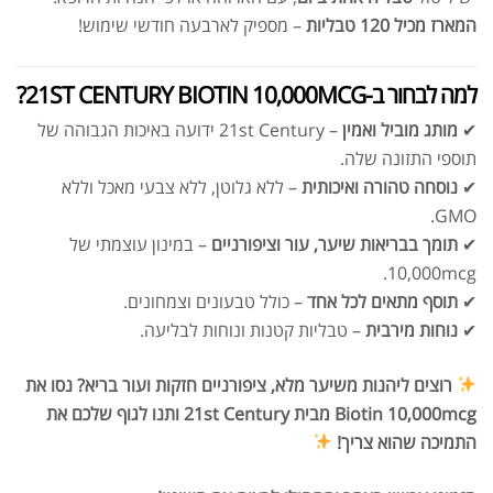
המארז מכיל 120 טבליות
– מספיק לארבעה חודשי שימוש!
למה לבחור ב-21ST CENTURY BIOTIN 10,000MCG?
אבקת חלבון כשרה
₪
239.00
₪
320.00
✔
מותג מוביל ואמין
– 21st Century ידועה באיכות הגבוהה של
תוספי התזונה שלה.
✔
נוסחה טהורה ואיכותית
– ללא גלוטן, ללא צבעי מאכל וללא
GMO.
✔
תומך בבריאות שיער, עור וציפורניים
– במינון עוצמתי של
שייקר מקצועי פרובודי לחלבון או גיינר
10,000mcg.
₪
20.00
✔
תוסף מתאים לכל אחד
– כולל טבעונים וצמחונים.
₪
40.00
✔
נוחות מירבית
– טבליות קטנות ונוחות לבליעה.
רוצים ליהנות משיער מלא, ציפורניים חזקות ועור בריא? נסו את
Biotin 10,000mcg מבית 21st Century ותנו לגוף שלכם את
התמיכה שהוא צריך!
אבקת חלבון הידרוליזט איזולט
₪
369.00
₪
500.00