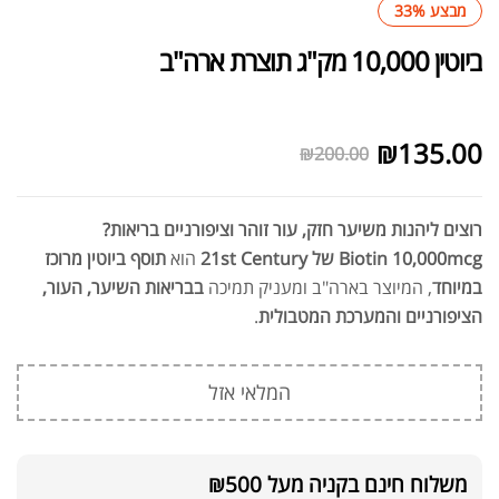
מבצע 33%
ביוטין 10,000 מק"ג תוצרת ארה"ב
לא במלאי
₪
135.00
₪
200.00
רוצים ליהנות משיער חזק, עור זוהר וציפורניים בריאות?
Biotin 10,000mcg של 21st Century
הוא
תוסף ביוטין מרוכז
במיוחד
, המיוצר בארה"ב ומעניק תמיכה
בבריאות השיער, העור,
הציפורניים והמערכת המטבולית
.
המלאי אזל
משלוח חינם בקניה מעל ₪500