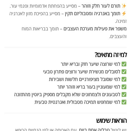
תורם לעור חלק וזוהר
– מסייע בהפחתת אדמומיות ופגמי עור.
תומך באנרגיה ומטבוליזם תקין
– מסייע בהפיכת מזון לאנרגיה
זמינה.
משפר את פעילות מערכת העצבים
– תומך בבריאות המוח
והעצבים.
למי זה מתאים?
למי שרוצה שיער חזק ובריא יותר
לסובלים מנשירת שיער ורוצים פתרון טבעי
למי שסובל מציפורניים חלשות ושבירות
למי שמעוניין בעור בריא וזוהר יותר
לטבעונים ולצמחונים שלא מקבלים מספיק ביוטין מהתזונה
למי שמחפש תמיכה מטבולית ואנרגטית טבעית
הוראות שימוש
יש ליטול
טבליה אחת ביום
, עם הארוחה או לפי הנחיות הרופא.