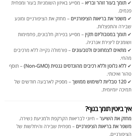
✔
תומך בעור זוהר ובריא
– מסייע באיזון השומניות בעור ומפחית
פגמים.
✔
משפר את בריאות הציפורניים
– מחזק את הציפורניים ומונע
שבירה והתפצלות.
✔
תומך במטבוליזם תקין
– מסייע בפירוק חלבונים, פחמימות
ושומנים ליצירת אנרגיה.
✔
מתאים לצמחונים ולטבעונים
– פורמולה נקייה ללא מרכיבים
מהחי.
✔
ללא גלוטן וללא רכיבים מהונדסים גנטית (Non-GMO)
– תוסף
טהור ואיכותי.
✔
120 טבליות לשימוש ממושך
– מספיק לארבעה חודשים של
תמיכה יומיומית.
איך ביוטין תומך בגוף?
מחזק את השיער
– חיוני לבריאות הקרקפת ולמניעת נשירה.
משפר את בריאות הציפורניים
– מפחית שבירה והיחלשות של
הציפורניים.