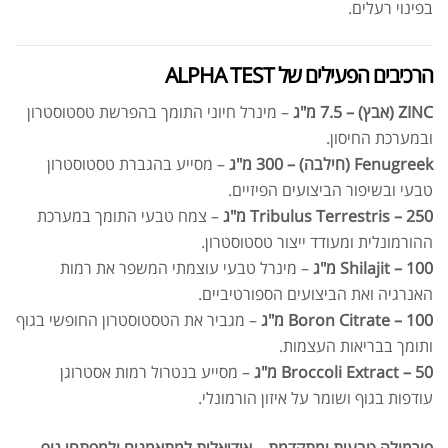
בפינוי רעלים.
הרכיבים הפעילים של ALPHA TEST
ZINC (אבץ) – 7.5 מ"ג
– מינרל חיוני התומך בהפרשת טסטוסטרון
ובמערכת החיסון.
Fenugreek (חילבה) – 300 מ"ג
– מסייע בהגברת טסטוסטרון
טבעי ובשיפור הביצועים הפיזיים.
Tribulus Terrestris – 250 מ"ג
– צמח טבעי התומך במערכת
ההורמונלית ומעודד ייצור טסטוסטרון.
Shilajit – 100 מ"ג
– מינרל טבעי עוצמתי המשפר את רמות
האנרגיה ואת הביצועים הספורטיביים.
Boron Citrate – 100 מ"ג
– מגביר את הטסטוסטרון החופשי בגוף
ותומך בבריאות העצמות.
Broccoli Extract – 50 מ"ג
– מסייע בנטרול רמות אסטרוגן
עודפות בגוף ושומר על איזון הורמונלי.