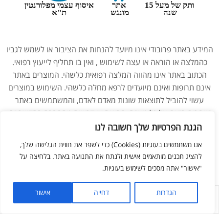
ותק של מעל 15
אתר
איסוף עצמי מפלורנטין
שנה
מונגש
ת"א
המידע באתר פרובודי אינו מיועד להנחות את הציבור או לשמש לגביו
כהמלצה או הוראה או עצה לשימוש , ואין בו תחליף לייעוץ רפואי.
הכתוב באתר אינו מהווה המלצה רפואית כלשהי. המוצרים באתר
אינם תרופות ואינם מיועדים לרפא מחלה כלשהי. השימוש במוצרים
עשוי להוביל לתוצאות שונות מאדם לאדם, והמשתמשים באתר
מוותרים בזאת על כל טענה, תביעה או דרישה מהחברה בהקשר זה.
נשים בהיריון, מניקות, ילדים והנוטלים תרופות מרשם – יש להיוועץ
הגנת הפרטיות שלך חשובה לנו
ברופא לפני השימוש במוצרים. התמונות באתר הן להמחשה בלבד.
אנו משתמשים בעוגיות (Cookies) כדי לשפר את חווית הגלישה שלך,
להציג תכנים מותאמים אישית ולנתח את התנועה באתר. בלחיצה על
"אישור" אתה מסכים לשימוש בעוגיות.
ליאור מזור –
בניית אתרים
הגדרות
דחייה
אישור
לחנות
החשבון שלי
מועדפים
חפש