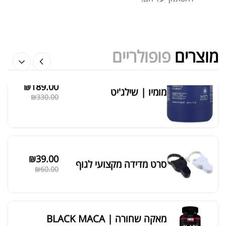
אבקת חלבון הידרוליזט איזולט
₪
369.00
₪
500.00
מוצרים
פופולריים
₪
189.00
מומיו | שילג'יט
מציג 1–6 מתוך 524 תוצאות
₪
330.00
סידור ברירת מחדל
₪
39.00
סרט מדידה מקצועי לגוף
₪
60.00
מאקה שחורה | BLACK MACA