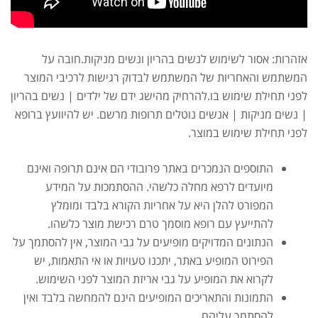
אזהרות: אסור לשימוש לנשים בהריון ונשים מניקות.חובה על
המשתמש והאחריות של המשתמש לבדוק רגישות לרכיבי המוצר
לפני תחילת שימוש בו.להרחיק מהישג ידם של ילדים | נשים בהריון
אבקת חלבון כשרה
₪
239.00
₪
320.00
| נשים מניקות | אנשים נוטלים תרופות מרשם. יש להיוועץ ברופא
לפני תחילת שימוש במוצר.
התוספים הנמכרים באתר פרובודי הם אינם תרופה ואינם
מיועדים לרפא מחלה כלשהי. ההסתמכות על המידע
שייקר מקצועי פרובודי לחלבון או גיינר
המפורט להלן היא על אחריות הקורא בלבד ומומלץ
₪
20.00
להתייעץ עם רופא מוסמך טרם רכישת מוצר כלשהו.
₪
40.00
הנתונים המדויקים מופיעים על גבי המוצר, אין להסתמך על
הפירוט המופיע באתר, יתכנו טעויות או אי התאמות, יש
לקרוא את המופיע על גבי אריזת המוצר לפני השימוש.
התמונות והתאריכים המופיעים הינם להמחשה בלבד ואין
להסתמך עליהם.