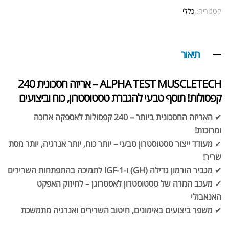
קטגוריה:
כללי
תיאור
ALPHA TEST MUSCLETECH – אריזה חסכונית 240
קפסולות! תוסף טבעי להגברת טסטוסטרון, כוח וביצועים
✔
האריזה החסכונית ביותר – 240 קפסולות לאספקה ארוכה
ומרוכזת!
✔
מעודד ייצור טסטוסטרון טבעי – יותר כוח, יותר אנרגיה, יותר מסת
שריר!
✔
מגביר הורמון גדילה (GH) ו-IGF-1 לתמיכה בהתפתחות השרירים
✔
מעכב המרה של טסטוסטרון לאסטרוגן – לחיזוק האפקט
האנאבולי
✔
משפר ביצועים באימונים, חיטוב השרירים ואנרגיה מתמשכת