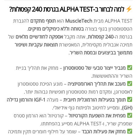
למה לבחור ב-ALPHA TEST בגרסת 240 קפסולות?
ALPHA TEST מבית
MuscleTech
הוא
תוסף מתקדם
להגברת
הטסטוסטרון בגוף בצורה
בטוחה וללא כימיקלים מזיקים
.
בגרסת ה-
240 קפסולות
, אתה מקבל
אספקה לחודשיים מלאים
של
תמיכה אנבולית מקסימלית, המאפשרת
תוצאות עקביות ושיפור
מתמשך בביצועים ובמסת השריר
.
מגביר ייצור טבעי של טסטוסטרון
– מחזק את תהליך בניית
השריר וההתאוששות.
מעכב את תהליך הארומטיזציה
– מונע הפיכת טסטוסטרון
לאסטרוגן, ומקדם רמות טסטוסטרון חופשיות גבוהות יותר.
תומך בפעילות הורמונלית חיובית
– מעלה
IGF-1 והורמון גדילה
(GH)
, ומסייע לחיטוב ולפיתוח גוף אידיאלי.
מפחית את השפעת הקורטיזול
– קורטיזול הוא הורמון סטרס
שמפרק שריר, ו-ALPHA TEST מסייע בהפחתתו.
מחזק את פעילות הכבד
– שומר על חילוף חומרים תקין ותמיכה