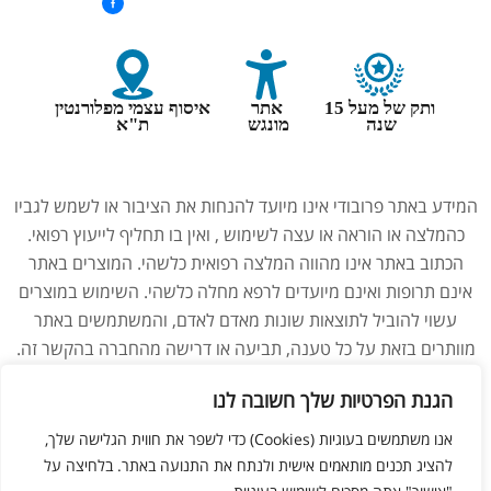
ותק של מעל 15
אתר
איסוף עצמי מפלורנטין
שנה
מונגש
ת"א
המידע באתר פרובודי אינו מיועד להנחות את הציבור או לשמש לגביו
כהמלצה או הוראה או עצה לשימוש , ואין בו תחליף לייעוץ רפואי.
הכתוב באתר אינו מהווה המלצה רפואית כלשהי. המוצרים באתר
אינם תרופות ואינם מיועדים לרפא מחלה כלשהי. השימוש במוצרים
עשוי להוביל לתוצאות שונות מאדם לאדם, והמשתמשים באתר
מוותרים בזאת על כל טענה, תביעה או דרישה מהחברה בהקשר זה.
נשים בהיריון, מניקות, ילדים והנוטלים תרופות מרשם – יש להיוועץ
הגנת הפרטיות שלך חשובה לנו
ברופא לפני השימוש במוצרים. התמונות באתר הן להמחשה בלבד.
אנו משתמשים בעוגיות (Cookies) כדי לשפר את חווית הגלישה שלך,
להציג תכנים מותאמים אישית ולנתח את התנועה באתר. בלחיצה על
ליאור מזור –
בניית אתרים