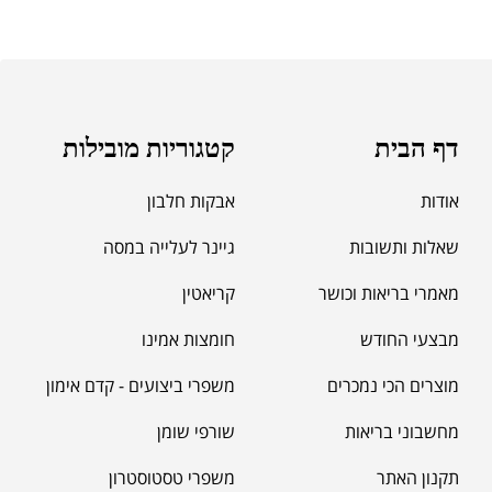
₪
189.00
מומיו | שילג'יט
₪
330.00
דף הבית
קטגוריות מובילות
₪
39.00
סרט מדידה מקצועי לגוף
אודות
אבקות חלבון
₪
60.00
שאלות ותשובות
גיינר לעלייה במסה
מאמרי בריאות וכושר
קריאטין
מאקה שחורה | BLACK MACA
₪
125.00
מבצעי החודש
חומצות אמינו
₪
190.00
מוצרים הכי נמכרים
משפרי ביצועים - קדם אימון
מחשבוני בריאות
שורפי שומן
תקנון האתר
משפרי טסטוסטרון