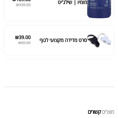
מומיו | שילג'יט
₪
330.00
₪
39.00
סרט מדידה מקצועי לגוף
₪
60.00
מאקה שחורה | BLACK MACA
₪
125.00
₪
190.00
מוצרים
קשורים
אבקת חלבון כשרה
₪
239.00
₪
320.00