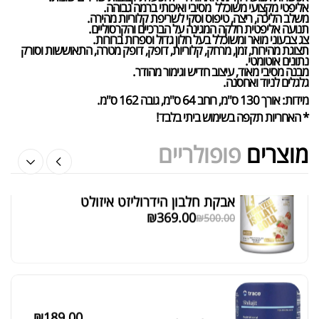
אליפטי מקצועי משוכלל מסיבי ואיכותי ברמה גבוהה.
משלב הליכה, ריצה, טיפוס וסקי לשריפת קלוריות מהירה.
תנועה אליפטית חלקה המגינה על הברכיים והקרסוליים.
צג צבעוני מואר ומשוכלל בעל חלון גדול וספרות ברורות.
תצוגת מהירות, זמן, מרחק, קלוריות, דופק, דופק מטרה, התאוששות וסורק
נתונים אוטומטי.
מבנה מסיבי מאוד, עיצוב חדיש וגימור מהודר.
שייקר מקצועי פרובודי לחלבון או גיינר
גלגלים לניוד ואחסנה.
₪
20.00
מידות: אורך 130 ס"מ, רוחב 64 ס"מ, גובה 162 ס"מ.
₪
40.00
* האחריות תקפה בשימוש ביתי בלבד!
מוצרים
פופולריים
אבקת חלבון הידרוליזט איזולט
מציג 1–6 מתוך 524 תוצאות
₪
369.00
₪
500.00
סידור ברירת מחדל
₪
189.00