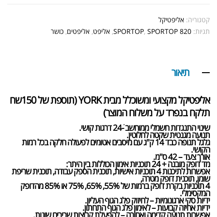
קטגוריה:
אליפטיקל
תגיות:
SPORTOP 820
,
SPORTOP
,
אליפט
,
אליפטים
,
כושר
תיאור
אליפטיקל מקצועי ומשוכלל מבית YORK
(תוספת של 150שח
תלקח בנפרד על משלוח המוצר)
שינוי התנגדות חשמלי ממוחשב -ׁ24 דרגות קושי.
תנועה מגנטית שקטה לחלוטין.
גלגל תנופה כבד 14 ק"ג עם מיסבים אטומים לפעולה חלקה בכל רמות
הקושי.
אורך צעד – 42 ס"מ.
מד דופק מובנה +
24 תוכניות אימון
הכוללות בין היתר:
אפשרות לתיכנות 4 תוכניות אישיות, תוכנית הספק עבודה, תוכנית שריפת
שומן, תוכנית דופק מטרה,
4 תוכניות בקרת דופק ברמות של 55%, 65%, 75% או 85% מהדופק
המקסימלי.
אבקת חלבון כשרה
₪
239.00
₪
320.00
ידיות סקי ארגונומיות – לחיזוק פלג הגוף העליון.
ידיות אחיזה קבועות – לאימון פלג הגוף התחתון.
אפשרות תנועה קדימה ואחורה – להפעלת קבוצות שרירים שונות.