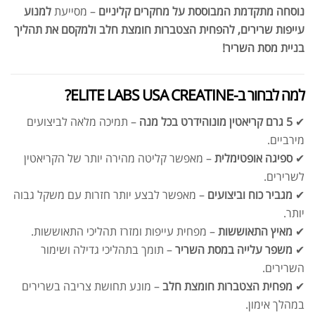
נוסחה מתקדמת המבוססת על מחקרים קליניים
– מסייעת
למנוע
עייפות שרירים, להפחית הצטברות חומצת חלב ולמקסם את תהליך
בניית מסת השריר!
למה לבחור ב-ELITE LABS USA CREATINE?
✔
5 גרם קריאטין מונוהידרט בכל מנה
– תמיכה מלאה לביצועים
מירביים.
✔
ספיגה אופטימלית
– מאפשר קליטה מהירה יותר של הקריאטין
לשרירים.
✔
מגביר כוח וביצועים
– מאפשר לבצע יותר חזרות עם משקל גבוה
יותר.
✔
מאיץ התאוששות
– מפחית עייפות ומזרז תהליכי התאוששות.
✔
משפר עלייה במסת השריר
– תומך בתהליכי גדילה ושימור
השרירים.
✔
מפחית הצטברות חומצת חלב
– מונע תחושת צריבה בשרירים
במהלך אימון.