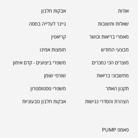
₪
39.00
סרט מדידה מקצועי לגוף
אודות
אבקות חלבון
₪
60.00
שאלות ותשובות
גיינר לעלייה במסה
מאמרי בריאות וכושר
קריאטין
מאקה שחורה | BLACK MACA
₪
125.00
מבצעי החודש
חומצות אמינו
₪
190.00
מוצרים הכי נמכרים
משפרי ביצועים - קדם אימון
מחשבוני בריאות
שורפי שומן
תקנון האתר
משפרי טסטוסטרון
הצהרת והסדרי נגישות
אבקות חלבון טבעוניות
פאמפ PUMP