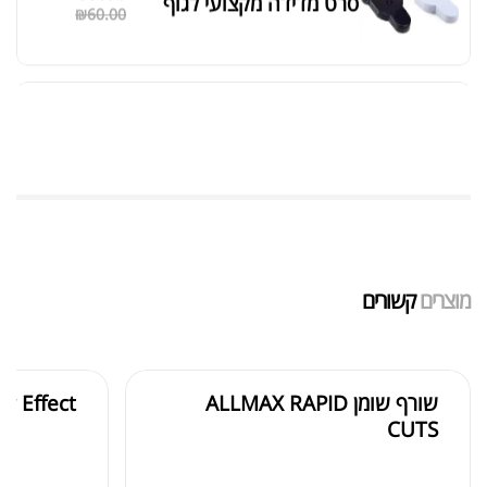
סרט מדידה מקצועי לגוף
₪
60.00
מאקה שחורה | BLACK MACA
₪
125.00
₪
190.00
מוצרים
קשורים
אבקת חלבון כשרה
₪
239.00
₪
320.00
שורף שומן ALLMAX RAPID
r Effect
CUTS
שייקר מקצועי פרובודי לחלבון או גיינר