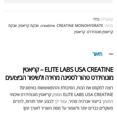
קטגוריה:
כללי
תגיות:
CREATINE MONOHYDRATE
,
creatine
,
אבקת קריאטין
,
אבקת
קריאטין מונוהידרט
,
קריאטין
תיאור
ELITE LABS USA CREATINE – קריאטין
מונוהידרט טהור לספיגה מהירה ולשיפור הביצועים
רוצה למקסם את הכוח, הסיבולת וההתאוששות באימונים?
ELITE LABS USA CREATINE
מספק
קריאטין מונוהידרט איכותי
התומך
בייצור אנרגיה מהיר
, עוזר לך
לבצע יותר חזרות, להרים
משקלים כבדים יותר ולשמור על מסת השריר לאורך זמן!