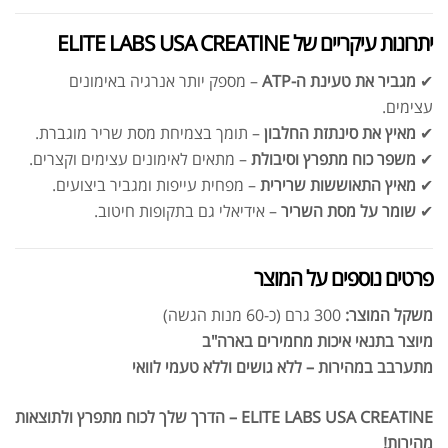
יתרונות עיקריים של ELITE LABS USA CREATINE
✔
מגביר את טעינת ה-ATP
– מספק יותר אנרגיה באימונים
עצימים.
✔
מאיץ את סינתזת החלבון
– תומך בצמיחת מסת שריר מוגברת.
✔
משפר כוח מתפרץ וסיבולת
– מתאים לאימונים עצימים וקצרים.
✔
מאיץ התאוששות שרירית
– מפחית עייפות ומגביר ביצועים.
✔
שומר על מסת השריר
– אידיאלי גם בתקופות חיטוב.
אבקת חלבון כשרה
₪
239.00
₪
320.00
פרטים נוספים על המוצר
משקל המוצר:
300 גרם (כ-60 מנות הגשה)
מיוצר בתנאי איכות מחמירים בארה"ב
מתערבב במהירות – ללא גושים וללא טעמי לוואי
שייקר מקצועי פרובודי לחלבון או גיינר
ELITE LABS USA CREATINE – הדרך שלך לכוח מתפרץ ולתוצאות
₪
20.00
מהירות!