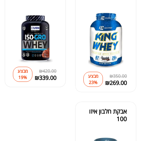
מאקה שחורה | BLACK MACA
₪
125.00
₪
190.00
420.00
₪
מבצע
350.00
₪
מבצע
₪
339.00
19%
₪
269.00
23%
אבקת חלבון איזו
100