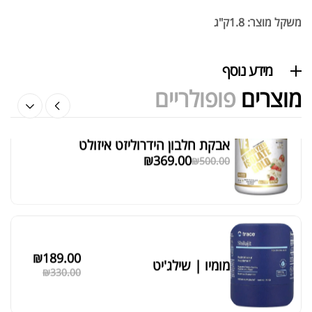
משקל מוצר: 1.8ק"ג
אבקת חלבון הידרוליזט איזולט
₪
369.00
₪
500.00
מידע נוסף
מוצרים
פופולריים
₪
189.00
מומיו | שילג'יט
מציג 1–6 מתוך 524 תוצאות
₪
330.00
סידור ברירת מחדל
₪
39.00
סרט מדידה מקצועי לגוף
₪
60.00