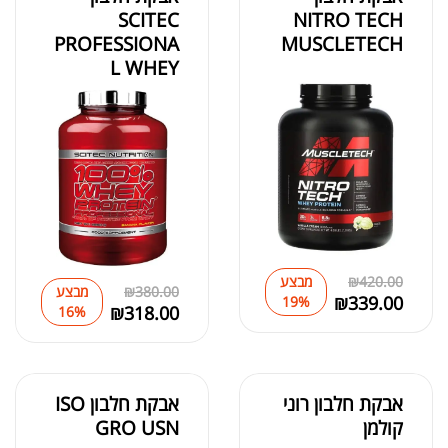
אבקת חלבון
אבקת חלבון
SCITEC
NITRO TECH
אבקת חלבון הידרוליזט איזולט
PROFESSIONA
MUSCLETECH
₪
369.00
L WHEY
₪
500.00
₪
189.00
מומיו | שילג'יט
₪
330.00
420.00
₪
מבצע
380.00
₪
מבצע
₪
339.00
19%
₪
318.00
16%
₪
39.00
סרט מדידה מקצועי לגוף
₪
60.00
אבקת חלבון רוני
אבקת חלבון ISO
קולמן
GRO USN