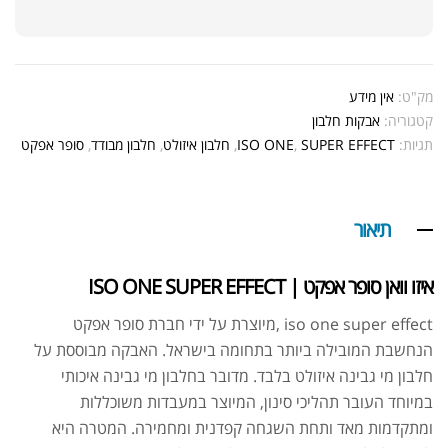
מק"ט:
אין מידע
קטגוריה:
אבקות חלבון
תגיות:
SUPER EFFECT
,
ISO ONE
,
חלבון איזולט
,
חלבון מבודד
,
סופר אפקט
תיאור
איזו וואן סופר אפקט | ISO ONE SUPER EFFECT
iso one super effect ,מיוצרת על ידי חברת סופר אפקט
הנחשבת המובילה ביותר בתחומה בישראל. האבקה מבוססת על
חלבון מי גבינה איזולט בלבד. מדובר בחלבון מי גבינה איכותי
במיוחד העובר תהליכי סינון, המיוצר במעבדות משוכללות
ומתקדמות מאד ותחת השגחה קפדנית ומחמירה. המטרה היא