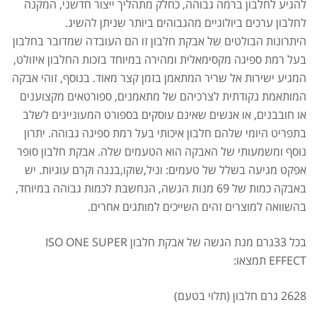
להגיע לחלבון ברמה גבוהה, כחלק מתהליך ייצור חדשני, המקנה
לחלבון ערכים ביולוגיים מהגבוהים ביותר שניתן להשיג.
היתרונות הבולטים של אבקת חלבון זו הם העובדה שמדובר בחלבון
בעל רמת ספיגה מקסימאלית ומהירה במיוחד בזכות החלבון איזולט,
המגיע ישירות אל שריר המתאמן בזמן קצר מאוד. בנוסף, זוהי אבקה
המותאמת נקודתית לצרכיהם של מתאמנים, ספורטאים מקצוענים
או חובבנים, או אנשים שאינם עוסקים בספורט המעוניינים לשלב
בתפריט היומי שלהם חלבון איכותי בעל רמת ספיגה גבוהה. יתרון
נוסף ומשמעותי של האבקה הוא הטעמים שלה. אבקת חלבון סופר
אפקט מגיעה בשלל של טעמים: וניל,שוקו,בננה וקרם עוגיות. יש
באבקה כמות של 69 מנות הגשה, הנחשבת לכמות גבוהה במיוחד,
בהשוואה למוצרים זהים השייכים למותגים אחרים.
בכל 33גרם מנת הגשה של אבקת חלבון ISO ONE SUPER
EFFECT תמצאו:
2628 גרם חלבון (תלוי בטעם)