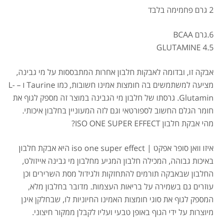
2 גרם פחמימה בלבד
6.גרם BCAA
4.5 GLUTAMINE
אבקה זו, ובדומה לאבקות חלבון אחרות המתבססות על מי גבינה,
אבקת חלבון כשרה
₪
239.00
₪
320.00
מציעה למשתמשים בה חומצות אמינו חשובות, כמו Taurine ו – L-
Glutamin. גרסתו של חלבון מי הגבינה במוצר זה מספק לגוף את
חומר הגלם החשוב לספורטאי וגם לזה המעוניין בחלבון איכותי.
מהי אבקת חלבון ISO ONE SUPER EFFECT?
איזו וואן סופר אפקט | iso one super effect היא אבקת חלבון
שייקר מקצועי פרובודי לחלבון או גיינר
באיכות גבוהה, המכילה חלבון המגיע מחלבון מי גבינה אייזולט,
₪
20.00
החלבון שבאבקה תורמים להתחזקות ולגידול מסת השרירים וכן
₪
40.00
עוזרים גם בשמירה על בריאות העצמות. מדובר בחלבון מלא,
המספק לגוף את סוגי חומצות האמינו החיוניות לו, שבחלקן אינן
מיוצרות על ידי הגוף באופן טבעי ועליו לקבלן ממקור חיצוני.