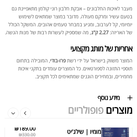
מעבר לאיכות החלבונים – אבקת חלבון רוני קולמן מתאפיינת גם
בטעם עשיר ומרקם מעולה. מדובר במוצר שמתאים לשימוש
יומיומי, קל לערבוב, ומגיע במבחר טעמים אהובים. המשקל הכולל
שייקר מקצועי פרובודי לחלבון או גיינר
₪
20.00
של האריזה:
2.27 ק"ג
, מה שמספיק לעשרות רבות של מנות הגשה.
₪
40.00
אחריות של מותג מקצועי
המוצר משווק בישראל על ידי רשת
פרו-בודי
, המובילה בתחום
תוספי התזונה לספורטאים. כל המוצרים עומדים בתקני איכות
מחמירים, ובמחירים הוגנים שמתאימים לכל תקציב.
אבקת חלבון הידרוליזט איזולט
₪
369.00
₪
500.00
מידע נוסף
מוצרים
פופולריים
₪
189.00
מומיו | שילג'יט
מציג 1–6 מתוך 524 תוצאות
₪
330.00