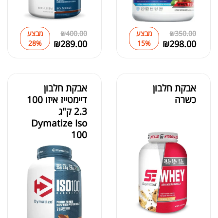
מומיו | שילג'יט
₪
330.00
350.00
₪
מבצע
400.00
₪
מבצע
₪
289.00
₪
298.00
28%
15%
₪
39.00
סרט מדידה מקצועי לגוף
₪
60.00
אבקת חלבון
אבקת חלבון
כשרה
דיימטייז איזו 100
2.3 ק"ג
Dymatize Iso
מאקה שחורה | BLACK MACA
100
₪
125.00
₪
190.00