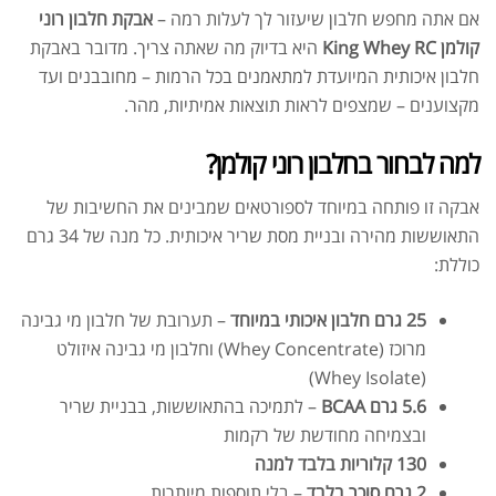
אם אתה מחפש חלבון שיעזור לך לעלות רמה –
אבקת חלבון רוני
קולמן King Whey RC
היא בדיוק מה שאתה צריך. מדובר באבקת
חלבון איכותית המיועדת למתאמנים בכל הרמות – מחובבנים ועד
מקצוענים – שמצפים לראות תוצאות אמיתיות, מהר.
למה לבחור בחלבון רוני קולמן?
אבקה זו פותחה במיוחד לספורטאים שמבינים את החשיבות של
התאוששות מהירה ובניית מסת שריר איכותית. כל מנה של 34 גרם
כוללת:
25 גרם חלבון איכותי במיוחד
– תערובת של חלבון מי גבינה
מרוכז (Whey Concentrate) וחלבון מי גבינה איזולט
(Whey Isolate)
5.6 גרם BCAA
– לתמיכה בהתאוששות, בבניית שריר
ובצמיחה מחודשת של רקמות
130 קלוריות בלבד למנה
2 גרם סוכר בלבד
– בלי תוספות מיותרות