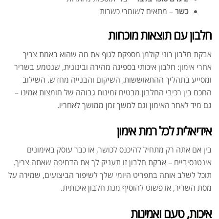
כשר
– מתאים לשומרי כשרות
חלבון עם תוצאות מוכחות
אבקת חלבון רוני קולמן מספקת לגוף את מה שהוא באמת צריך
אחרי אימון: חלבון איכותי בספיגה מהירה ובינונית, שנטמע בשריר
ומסייע בתהליך ההתאוששות, השיקום והבנייה מחדש. השילוב
החכם בין רכיבי החלבון מבטיח זמינות גבוהה של חומצות אמינו –
גם מיד לאחר האימון וגם למשך זמן ממושך לאחריו.
אידיאלית לכל רמת אימון
בין אם אתה רק מתחיל להיכנס לכושר, או כבר עוסק באימונים
אינטנסיביים – אבקת חלבון זו תעניק לך את הדחיפה שאתה צריך.
תוכל לשלב אותה בתפריט היומי שלך לשיפור הביצועים, שמירה על
אבקת חלבון כשרה
מסת השריר, או פשוט להוסיף מנת חלבון איכותית.
₪
239.00
₪
320.00
איכות, טעם ואמינות