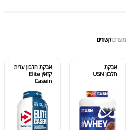
שייקר מקצועי פרובודי לחלבון או גיינר
₪
20.00
מוצרים
קשורים
₪
40.00
אבקת
אבקת חלבון עלית
חלבון USN
קזאין Elite
אבקת חלבון הידרוליזט איזולט
Casein
₪
369.00
₪
500.00
₪
189.00