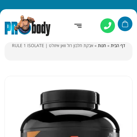
דף הבית
»
חנות
»
אבקת חלבון רול וואן איזולט | RULE 1 ISOLATE