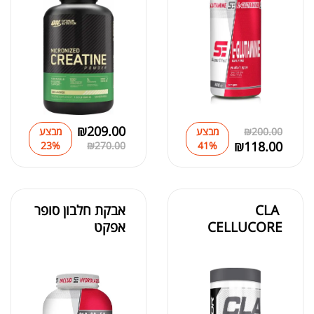
₪
189.00
מומיו | שילג'יט
₪
330.00
₪
209.00
200.00
₪
מבצע
מבצע
₪
118.00
23%
₪
270.00
41%
₪
39.00
סרט מדידה מקצועי לגוף
₪
60.00
CLA
אבקת חלבון סופר
CELLUCORE
אפקט
מאקה שחורה | BLACK MACA
₪
125.00
₪
190.00