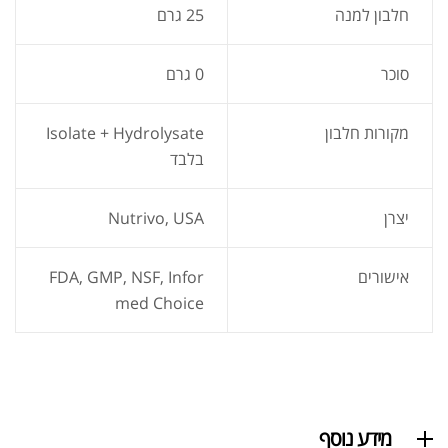
חלבון למנה
25 גרם
אבקת חלבון כשרה
₪
239.00
₪
320.00
סוכר
0 גרם
מקורות חלבון
Isolate + Hydrolysate
בלבד
שייקר מקצועי פרובודי לחלבון או גיינר
יצרן
Nutrivo, USA
₪
20.00
₪
40.00
אישורים
FDA, GMP, NSF, Infor
med Choice
אבקת חלבון הידרוליזט איזולט
₪
369.00
₪
500.00
מידע נוסף