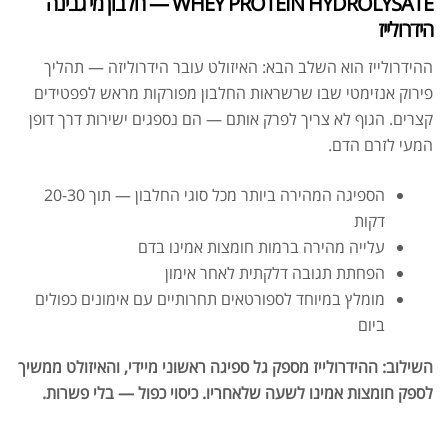
WHEY PROTEIN HYDROLYSATE — חלבון מי גבינה
הידרולייז
ההידרולייז הוא השלב הבא: האיזולט עובר הידרוליזה — תהליך
פירוק אנזימטי שבו שרשראות החלבון מפורקות מראש לפפטידים
קצרים. הגוף לא צריך לפרק אותם — הם נספגים ישירות דרך דופן
המעי לזרם הדם.
הספיגה המהירה ביותר מכל סוגי החלבון — תוך 20-30
דקות
עלייה מהירה ברמות חומצות אמינו בדם
הפחתת תגובה דלקתית לאחר אימון
מומלץ במיוחד לספורטאים תחרותיים עם אימונים כפולים
ביום
השילוב: ההידרולייז מספק גל ספיגה ראשוני מיידי, והאיזולט ממשיך
לספק חומצות אמינו לשעה שלאחריו. כיסוי כפול — בלי פשרות.