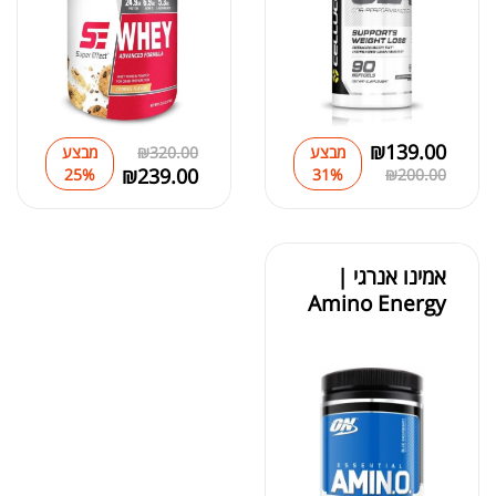
₪
139.00
מבצע
320.00
₪
מבצע
₪
239.00
25%
31%
₪
200.00
אמינו אנרגי |
Amino Energy