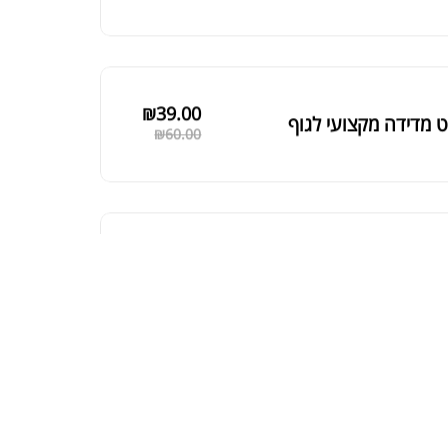
₪
125.00
 שחורה | BLACK MACA
₪
190.00
ת חלבון כשרה
₪
239.00
₪
320.00
קר מקצועי פרובודי לחלבון או גיינר
₪
20