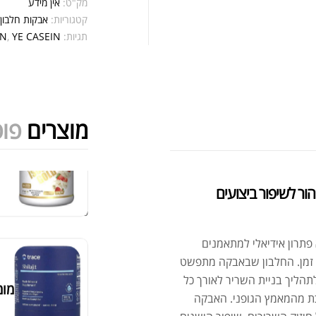
מק"ט:
אין מידע
קטגוריות:
אבקות חלבון
,
אבק
תגיות:
YE CASEIN
,
IN
מוצרים
פופ
מומ
מציג 1–6 מתוך 524 תוצאות
YE C – חלבון קזאין טהור לשיפור ביצועים
סידור ברירת מחדל
פתרון אידיאלי למתאמנים
ך זמן. החלבון שבאבקה מתפשט
סרט
תהליך בניית השריר לאורך כל
ת מהמאמץ הגופני. האבקה