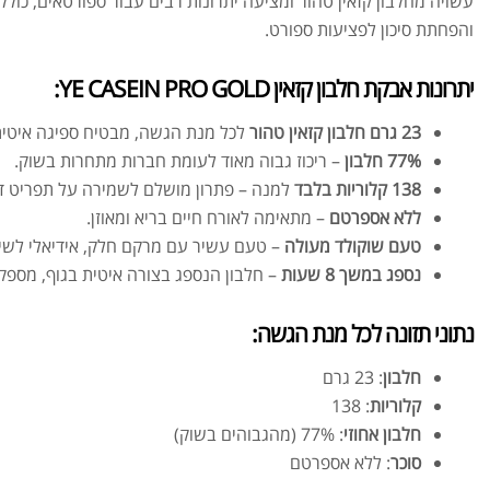
עשויה מחלבון קזאין טהור ומציעה יתרונות רבים עבור ספורטאים, כולל
והפחתת סיכון לפציעות ספורט.
יתרונות אבקת חלבון קזאין YE CASEIN PRO GOLD:
23 גרם חלבון קזאין טהור
לכל מנת הגשה, מבטיח ספיגה איטית
77% חלבון
– ריכוז גבוה מאוד לעומת חברות מתחרות בשוק.
138 קלוריות בלבד
למנה – פתרון מושלם לשמירה על תפריט דל
ללא אספרטם
– מתאימה לאורח חיים בריא ומאוזן.
טעם שוקולד מעולה
– טעם עשיר עם מרקם חלק, אידיאלי לשיי
נספג במשך 8 שעות
– חלבון הנספג בצורה איטית בגוף, מספ
נתוני תזונה לכל מנת הגשה:
חלבון
: 23 גרם
קלוריות
: 138
חלבון אחוזי
: 77% (מהגבוהים בשוק)
סוכר
: ללא אספרטם