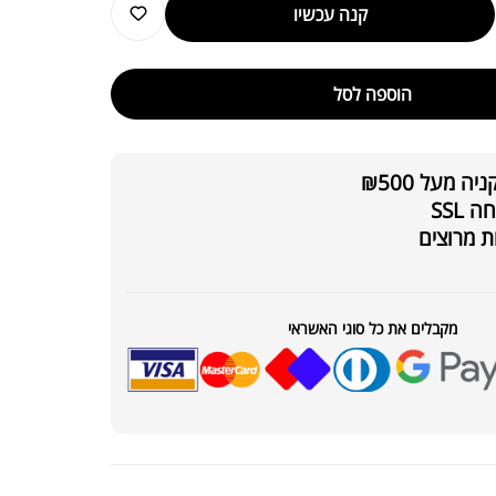
קנה עכשיו
הוספה לסל
ת חלבון כשרה
₪
239.00
₪
320.00
 מעל ₪500
SSL
ת מרוצים
קר מקצועי פרובודי לחלבון או גיינר
מקבלים את כל סוגי האשראי
₪
20
₪
40