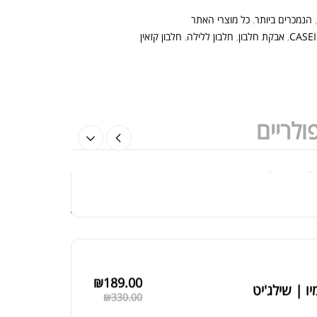
הנמכרים ביותר
,
כל מוצרי האתר
ת חלבון הידרוליזט איזולט
₪
369.00
₪
500.00
CASE
,
אבקת חלבון
,
חלבון ללילה
,
חלבון קזאין
ולריים
₪
189.00
יו | שילג'יט
₪
330.00
₪
39.00
 מדידה מקצועי לגוף
₪
60.00