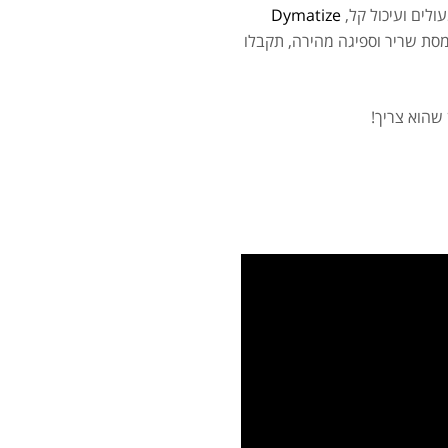
לים ועיכול קל,
Dymatize
סרט
סת שריר וספיגה מהירה, תקבלו
מאקה