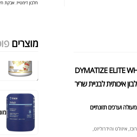
אבק
חלבון דימטייז
,
אבקת חלב
מוצרים
פופ
מומ
מציג 1–6 מתוך 524 תוצאות
סידור ברירת מחדל
ון איכותית לבניית שריר
סרט
מעולה וערכים תזונתיים
, איזולט והידרוליזט,