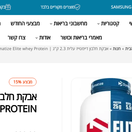
מוצרים מקוריים בלבד
בקניה מעל 500 ש"ח 
י
קטגוריות
מחשבוני בריאות
מבצעי החודש
ה
מאמרי בריאות וכושר
אודות
צרו קשר
בית
»
חנות
»
אבקת חלבון דיימטייז עלית 2.3 ק"ג | Dymatize Elite whey Protein
מבצע 15%
 PROTEIN
לא במלאי