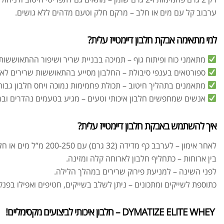
ערבוב קל עם מים או חלב – מרקם חלק וטעם מדהים ללא גושים.
למי מתאימה אבקת חלבון דיימטייז עלית?
מתאמני כוח ופיתוח גוף – תמיכה בבניית שריר ושיפור ההתאוששות
ספורטאים בענפי סיבולת – החלבון מסייע בהתאוששות שרירים לאח
מתאמנים בתהליך חיטוב – תכולת פחמימות נמוכה ויחס חלבון גבוה
אנשים שמחפשים חלבון איכותי וטעים – מגיע בטעמים נהדרים וב
איך להשתמש באבקת חלבון דיימטייז עלית?
לאחר אימון – לערבב כף מדידה (32 גרם) עם 200-250 מ”ל מים או חלב.
בין ארוחות – כתחליף חלבון לארוחה קלה ומזינה.
לפני השינה – למניעת פירוק שרירים במהלך הלילה.
כתוספת לשייקים ומתכונים – ניתן לשלב בשייקים, חטיפים ואפילו בפנקי
DYMATIZE ELITE WHEY – חלבון איכותי לביצועים מקסימליים!