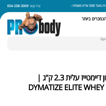
משלוח חינם
ניתן לשלם באמצעות APPLE PAY או SAMSUNG PAY
צרו קשר
054-208-3009
נמכרים ביותר
אבקת חלבון דיימטייז עלית 2.3 ק"ג |
DYMATIZE ELITE WHEY