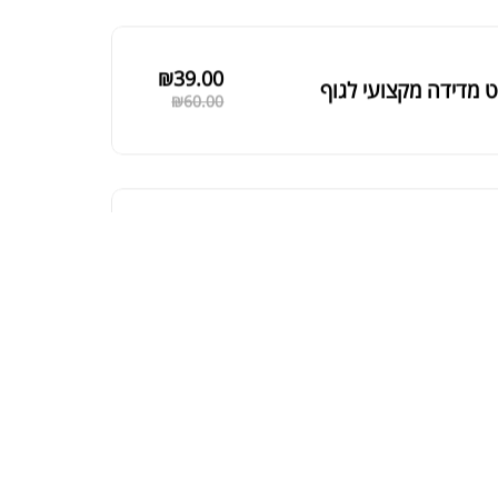
₪
125.00
 שחורה | BLACK MACA
₪
190.00
ת חלבון כשרה
₪
239.00
₪
320.00
קר מקצועי פרובודי לחלבון או גיינר
₪
20
₪
40