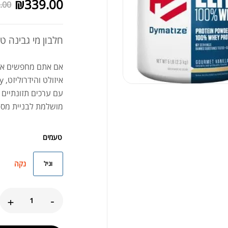
₪
339.00
.00
חלבון מי גבינה 
אם אתם מחפשים אבקת
איזולט והידרוליזט, Dymatize Elite Whey היא הבחירה האולטימטיבית!
עם ערכים תזונתיים 
מושלמת לבניית מסת
טעמים
נקה
וניל
+
-