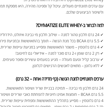
עם ערכים תזונתיים מעולים, עיכול קל וספיגה מהירה, היא מספקת תמ
ולשיפור הביצועים שלכם.
למה לבחור ב-DYMATIZE ELITE WHEY?
✔ 24 גרם חלבון טהור למנה – שילוב חלבון מי גבינה איזולט, הידרוליזט ומרוכז.
✔ 5.5 גרם BCAA בכל מנת הגשה – תומך בהתאוששות ובמניעת פירוק שריר.
✔ 4 גרם גלוטמין – משפר התאוששות ומסייע במניעת עייפות שרירית.
✔ רק 2 גרם שומן ו-2 גרם סוכר למנה – אידיאלי גם לחיטוב!
✔ ערבוב קליל וטעם מעולה – מגיע בטעמים עשירים וסופר טעימים.
✔ ללא גלוטן – מתאים לאנשים הרגישים לגלוטן.
ערכים תזונתיים למנת הגשה (כף מדידה אחת – 32 גרם)
24 גרם חלבון מי גבינה – תמיכה בבניית שריר ושיפור התאוששות.
5.5 גרם BCAA – חומצות אמינו חיוניות להפחתת כאבי שרירים ושיפור ההתאוששות.
4 גרם גלוטמין – מסייע בתהליך ההתאוששות ומפחית עייפות שרירית.
רק 2 גרם פחמימות ו-2 גרם שומן – מתאים גם לתפריטי חיטוב ולניהול משקל.