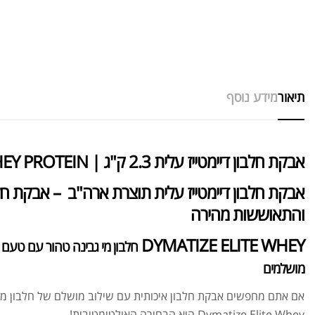
תיאור
מידע נוסף
אבקת חלבון דיימטייז עלית 2.3 ק"ג | DYMATIZE ELITE WHEY PROTEIN
אבקת חלבון דיימטייז עלית תוצרת ארה"ב
– אבקת חלב
והתאוששות מהירה
DYMATIZE ELITE WHEY
חלבון מי גבינה טהור עם טעם 
מושלמים
אם אתם מחפשים אבקת חלבון איכותית עם שילוב מושלם של חלבון מרוכז
Dymatize Elite Whey היא הבחירה האולטימטיבית!