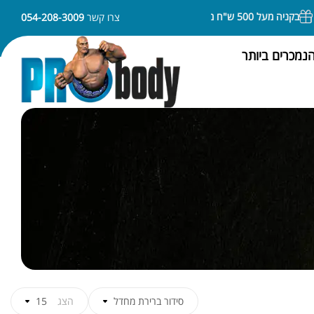
בקניה מעל 500 ש"ח משלוח חינם
ניתן לשלם באמצעות APPLE PAY או SAMSUNG PAY
צרו קשר
054-208-3009
נמכרים ביותר
סידור ברירת מחדל
הצג
15