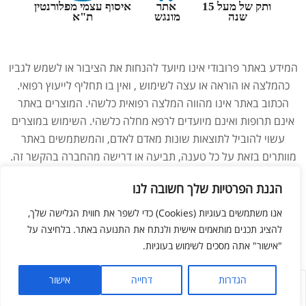
ותק של מעל 15
אתר
איסוף עצמי מפלורנטין
שנה
מונגש
ת"א
המידע באתר פרובודי אינו מיועד להנחות את הציבור או לשמש לגביו
כהמלצה או הוראה או עצה לשימוש , ואין בו תחליף לייעוץ רפואי.
הכתוב באתר אינו מהווה המלצה רפואית כלשהי. המוצרים באתר
אינם תרופות ואינם מיועדים לרפא מחלה כלשהי. השימוש במוצרים
עשוי להוביל לתוצאות שונות מאדם לאדם, והמשתמשים באתר
מוותרים בזאת על כל טענה, תביעה או דרישה מהחברה בהקשר זה.
נשים בהיריון, מניקות, ילדים והנוטלים תרופות מרשם – יש להיוועץ
הגנת הפרטיות שלך חשובה לנו
ברופא לפני השימוש במוצרים. התמונות באתר הן להמחשה בלבד.
אנו משתמשים בעוגיות (Cookies) כדי לשפר את חווית הגלישה שלך,
להציג תכנים מותאמים אישית ולנתח את התנועה באתר. בלחיצה על
ליאור מזור –
בניית אתרים
"אישור" אתה מסכים לשימוש בעוגיות.
הגדרות
דחייה
אישור
לחנות
החשבון שלי
מועדפים
חפש