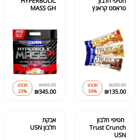
חטיפי חלבון
HYPERBOLIC
טראסט קראנץ
MASS GH
200.00
₪
מבצע
450.00
₪
מבצע
₪
345.00
₪
135.00
23%
33%
חטיפי חלבון
אבקת
Trust Crunch
חלבון USN
USN