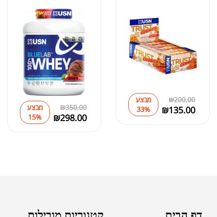
200.00
₪
מבצע
350.00
₪
מבצע
₪
135.00
33%
₪
298.00
15%
דף הבית
קטגוריות מובילות