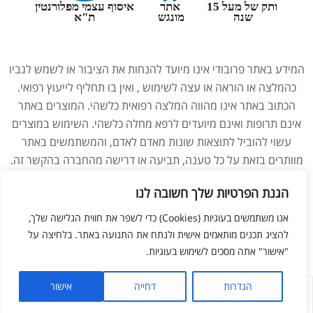
ותק של מעל 15
אתר
איסוף עצמי מפלורנטין
שנה
מונגש
ת"א
המידע באתר פרובודי אינו מיועד להנחות את הציבור או לשמש לגביו
כהמלצה או הוראה או עצה לשימוש , ואין בו תחליף לייעוץ רפואי.
הכתוב באתר אינו מהווה המלצה רפואית כלשהי. המוצרים באתר
אינם תרופות ואינם מיועדים לרפא מחלה כלשהי. השימוש במוצרים
עשוי להוביל לתוצאות שונות מאדם לאדם, והמשתמשים באתר
מוותרים בזאת על כל טענה, תביעה או דרישה מהחברה בהקשר זה.
נשים בהיריון, מניקות, ילדים והנוטלים תרופות מרשם – יש להיוועץ
הגנת הפרטיות שלך חשובה לנו
ברופא לפני השימוש במוצרים. התמונות באתר הן להמחשה בלבד.
אנו משתמשים בעוגיות (Cookies) כדי לשפר את חווית הגלישה שלך,
להציג תכנים מותאמים אישית ולנתח את התנועה באתר. בלחיצה על
צריכים עזרה מנציג?
ליאור מזור –
בניית אתרים
"אישור" אתה מסכים לשימוש בעוגיות.
הגדרות
דחייה
אישור
לחנות
החשבון שלי
מועדפים
חפש