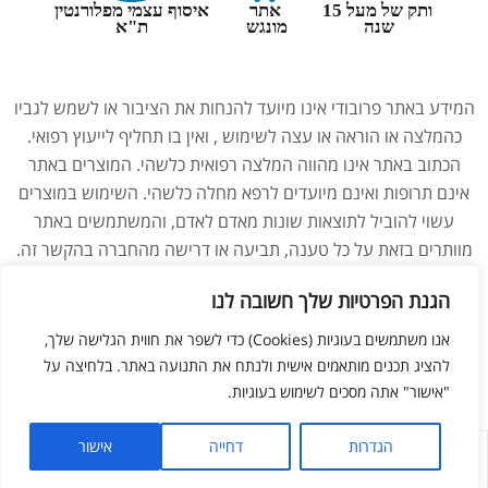
ותק של מעל 15
אתר
איסוף עצמי מפלורנטין
שנה
מונגש
ת"א
המידע באתר פרובודי אינו מיועד להנחות את הציבור או לשמש לגביו
כהמלצה או הוראה או עצה לשימוש , ואין בו תחליף לייעוץ רפואי.
הכתוב באתר אינו מהווה המלצה רפואית כלשהי. המוצרים באתר
אינם תרופות ואינם מיועדים לרפא מחלה כלשהי. השימוש במוצרים
עשוי להוביל לתוצאות שונות מאדם לאדם, והמשתמשים באתר
מוותרים בזאת על כל טענה, תביעה או דרישה מהחברה בהקשר זה.
נשים בהיריון, מניקות, ילדים והנוטלים תרופות מרשם – יש להיוועץ
הגנת הפרטיות שלך חשובה לנו
ברופא לפני השימוש במוצרים. התמונות באתר הן להמחשה בלבד.
אנו משתמשים בעוגיות (Cookies) כדי לשפר את חווית הגלישה שלך,
להציג תכנים מותאמים אישית ולנתח את התנועה באתר. בלחיצה על
צריכים עזרה מנציג?
ליאור מזור –
בניית אתרים
"אישור" אתה מסכים לשימוש בעוגיות.
הגדרות
דחייה
אישור
לחנות
החשבון שלי
מועדפים
חפש