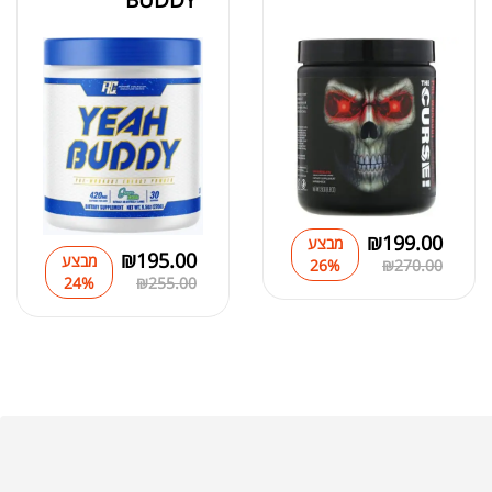
₪
199.00
מבצע
₪
195.00
מבצע
26%
₪
270.00
24%
₪
255.00