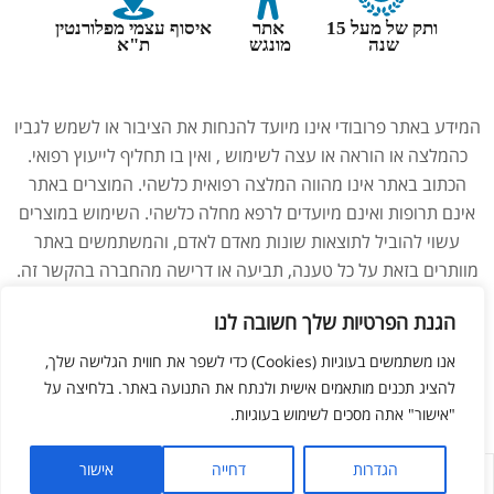
ותק של מעל 15
אתר
איסוף עצמי מפלורנטין
שנה
מונגש
ת"א
המידע באתר פרובודי אינו מיועד להנחות את הציבור או לשמש לגביו
כהמלצה או הוראה או עצה לשימוש , ואין בו תחליף לייעוץ רפואי.
הכתוב באתר אינו מהווה המלצה רפואית כלשהי. המוצרים באתר
אינם תרופות ואינם מיועדים לרפא מחלה כלשהי. השימוש במוצרים
עשוי להוביל לתוצאות שונות מאדם לאדם, והמשתמשים באתר
מוותרים בזאת על כל טענה, תביעה או דרישה מהחברה בהקשר זה.
נשים בהיריון, מניקות, ילדים והנוטלים תרופות מרשם – יש להיוועץ
הגנת הפרטיות שלך חשובה לנו
ברופא לפני השימוש במוצרים. התמונות באתר הן להמחשה בלבד.
אנו משתמשים בעוגיות (Cookies) כדי לשפר את חווית הגלישה שלך,
להציג תכנים מותאמים אישית ולנתח את התנועה באתר. בלחיצה על
ליאור מזור –
בניית אתרים
"אישור" אתה מסכים לשימוש בעוגיות.
הגדרות
דחייה
אישור
לחנות