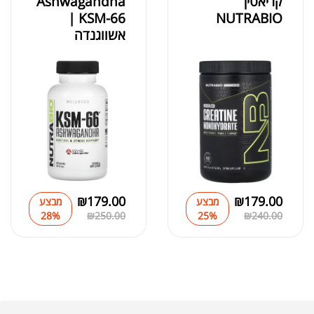
קריאטין
Ashwagandha
KSM-66 |
NUTRABIO
אשווגנדה
₪
179.00
₪
179.00
מבצע
מבצע
28%
₪
250.00
25%
₪
240.00