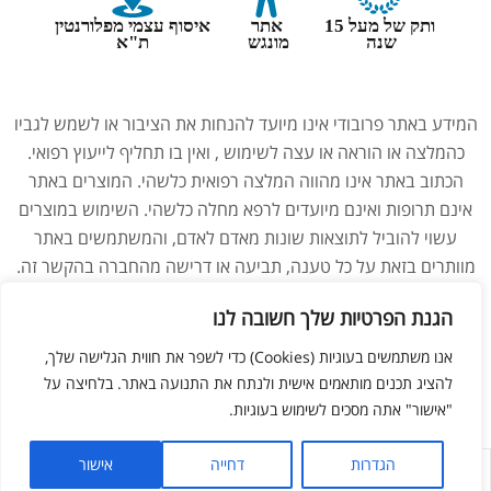
ותק של מעל 15
אתר
איסוף עצמי מפלורנטין
שנה
מונגש
ת"א
המידע באתר פרובודי אינו מיועד להנחות את הציבור או לשמש לגביו
כהמלצה או הוראה או עצה לשימוש , ואין בו תחליף לייעוץ רפואי.
הכתוב באתר אינו מהווה המלצה רפואית כלשהי. המוצרים באתר
אינם תרופות ואינם מיועדים לרפא מחלה כלשהי. השימוש במוצרים
עשוי להוביל לתוצאות שונות מאדם לאדם, והמשתמשים באתר
מוותרים בזאת על כל טענה, תביעה או דרישה מהחברה בהקשר זה.
נשים בהיריון, מניקות, ילדים והנוטלים תרופות מרשם – יש להיוועץ
הגנת הפרטיות שלך חשובה לנו
ברופא לפני השימוש במוצרים. התמונות באתר הן להמחשה בלבד.
אנו משתמשים בעוגיות (Cookies) כדי לשפר את חווית הגלישה שלך,
להציג תכנים מותאמים אישית ולנתח את התנועה באתר. בלחיצה על
ליאור מזור –
בניית אתרים
"אישור" אתה מסכים לשימוש בעוגיות.
הגדרות
דחייה
אישור
לחנות
החשבון שלי
מועדפים