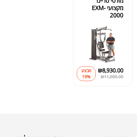
מולטי טריינר
מקצועי EXM-
2000
₪
8,930.00
מבצע
19%
₪
11,000.00