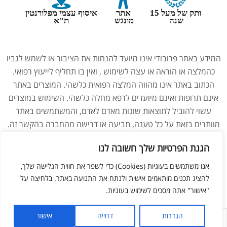
ותק של מעל 15
אתר
איסוף עצמי מפלורנטין
שנה
מונגש
ת"א
המידע באתר פרובודי אינו מיועד להנחות את הציבור או לשמש לגביו
כהמלצה או הוראה או עצה לשימוש , ואין בו תחליף לייעוץ רפואי.
הכתוב באתר אינו מהווה המלצה רפואית כלשהי. המוצרים באתר
אינם תרופות ואינם מיועדים לרפא מחלה כלשהי. השימוש במוצרים
עשוי להוביל לתוצאות שונות מאדם לאדם, והמשתמשים באתר
מוותרים בזאת על כל טענה, תביעה או דרישה מהחברה בהקשר זה.
נשים בהיריון, מניקות, ילדים והנוטלים תרופות מרשם – יש להיוועץ
הגנת הפרטיות שלך חשובה לנו
ברופא לפני השימוש במוצרים. התמונות באתר הן להמחשה בלבד.
אנו משתמשים בעוגיות (Cookies) כדי לשפר את חווית הגלישה שלך,
להציג תכנים מותאמים אישית ולנתח את התנועה באתר. בלחיצה על
צריכים עזרה מנציג?
ליאור מזור –
בניית אתרים
"אישור" אתה מסכים לשימוש בעוגיות.
הגדרות
דחייה
אישור
לחנות