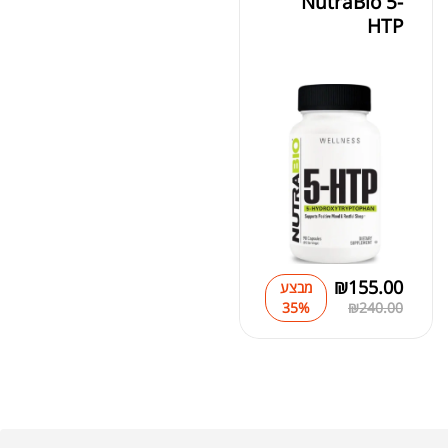
NutraBio 5-
HTP
₪
155.00
מבצע
35%
₪
240.00