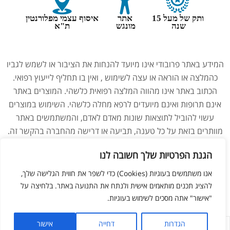
ותק של מעל 15
אתר
איסוף עצמי מפלורנטין
שנה
מונגש
ת"א
המידע באתר פרובודי אינו מיועד להנחות את הציבור או לשמש לגביו
כהמלצה או הוראה או עצה לשימוש , ואין בו תחליף לייעוץ רפואי.
הכתוב באתר אינו מהווה המלצה רפואית כלשהי. המוצרים באתר
אינם תרופות ואינם מיועדים לרפא מחלה כלשהי. השימוש במוצרים
עשוי להוביל לתוצאות שונות מאדם לאדם, והמשתמשים באתר
מוותרים בזאת על כל טענה, תביעה או דרישה מהחברה בהקשר זה.
נשים בהיריון, מניקות, ילדים והנוטלים תרופות מרשם – יש להיוועץ
הגנת הפרטיות שלך חשובה לנו
ברופא לפני השימוש במוצרים. התמונות באתר הן להמחשה בלבד.
אנו משתמשים בעוגיות (Cookies) כדי לשפר את חווית הגלישה שלך,
להציג תכנים מותאמים אישית ולנתח את התנועה באתר. בלחיצה על
צריכים עזרה מנציג?
ליאור מזור –
בניית אתרים
"אישור" אתה מסכים לשימוש בעוגיות.
הגדרות
דחייה
אישור