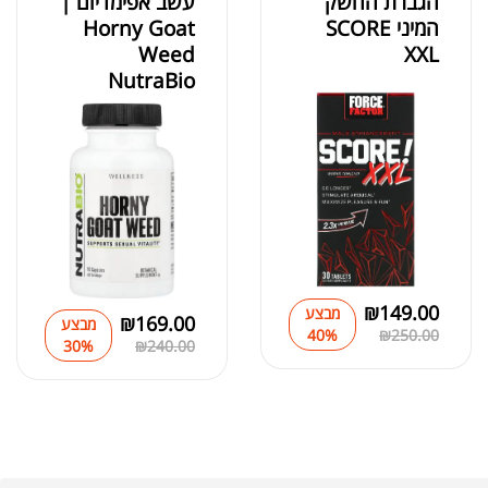
הגברת החשק
עשב אפימדיום |
המיני SCORE
Horny Goat
Weed
XXL
NutraBio
₪
149.00
מבצע
₪
169.00
מבצע
40%
₪
250.00
30%
₪
240.00