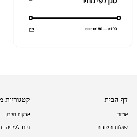
סנן לפי מחיר
₪190
—
₪180
מחיר:
סנן
דף הבית
קטגוריות מ
אודות
אבקות חלבון
שאלות ותשובות
גיינר לעלייה ב