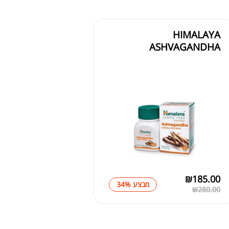
HIMALAYA
ASHVAGANDHA
₪
185.00
מבצע 34%
₪
280.00