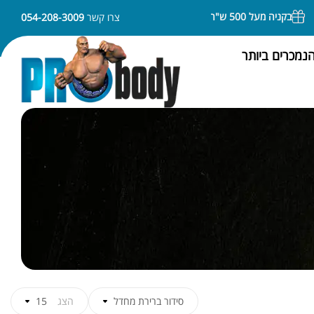
בקניה מעל 500 ש"ח משלוח חינם
ניתן לשלם באמצעות APPLE PAY או SAMSUNG PAY
צרו קשר
054-208-3009
נמכרים ביותר
סידור ברירת מחדל
הצג
15