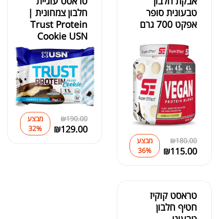
אבקת חלבון
טראסט עוגיית
טבעונית סופר
חלבון צמחונית |
אפקט 700 גרם
Trust Protein
Cookie USN
190.00
₪
מבצע
₪
129.00
32%
180.00
₪
מבצע
₪
115.00
36%
טראסט קוקיז
חטיף חלבון
טבעוני