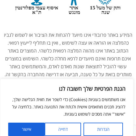
ותק של מעל 15
אתר
איסוף עצמי מפלורנטין
שנה
מונגש
ת"א
המידע באתר פרובודי אינו מיועד להנחות את הציבור או לשמש לגביו
כהמלצה או הוראה או עצה לשימוש , ואין בו תחליף לייעוץ רפואי.
הכתוב באתר אינו מהווה המלצה רפואית כלשהי. המוצרים באתר
אינם תרופות ואינם מיועדים לרפא מחלה כלשהי. השימוש במוצרים
עשוי להוביל לתוצאות שונות מאדם לאדם, והמשתמשים באתר
מוותרים בזאת על כל טענה, תביעה או דרישה מהחברה בהקשר זה.
נשים בהיריון, מניקות, ילדים והנוטלים תרופות מרשם – יש להיוועץ
הגנת הפרטיות שלך חשובה לנו
ברופא לפני השימוש במוצרים. התמונות באתר הן להמחשה בלבד.
אנו משתמשים בעוגיות (Cookies) כדי לשפר את חווית הגלישה שלך,
להציג תכנים מותאמים אישית ולנתח את התנועה באתר. בלחיצה על
צריכים עזרה מנציג?
ליאור מזור –
בניית אתרים
"אישור" אתה מסכים לשימוש בעוגיות.
הגדרות
דחייה
אישור
לחנות