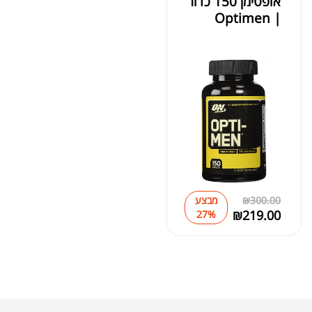
אופטימן 150 כדור
| Optimen
300.00
₪
מבצע
₪
219.00
27%