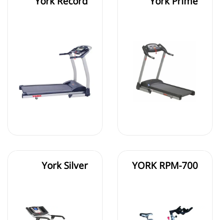
York Record
York Prime
York Silver
YORK RPM-700