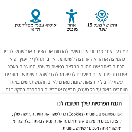
ותק של מעל 15
אתר
איסוף עצמי מפלורנטין
שנה
מונגש
ת"א
המידע באתר פרובודי אינו מיועד להנחות את הציבור או לשמש לגביו
כהמלצה או הוראה או עצה לשימוש , ואין בו תחליף לייעוץ רפואי.
הכתוב באתר אינו מהווה המלצה רפואית כלשהי. המוצרים באתר
אינם תרופות ואינם מיועדים לרפא מחלה כלשהי. השימוש במוצרים
עשוי להוביל לתוצאות שונות מאדם לאדם, והמשתמשים באתר
מוותרים בזאת על כל טענה, תביעה או דרישה מהחברה בהקשר זה.
נשים בהיריון, מניקות, ילדים והנוטלים תרופות מרשם – יש להיוועץ
הגנת הפרטיות שלך חשובה לנו
ברופא לפני השימוש במוצרים. התמונות באתר הן להמחשה בלבד.
אנו משתמשים בעוגיות (Cookies) כדי לשפר את חווית הגלישה שלך,
להציג תכנים מותאמים אישית ולנתח את התנועה באתר. בלחיצה על
ליאור מזור –
בניית אתרים
"אישור" אתה מסכים לשימוש בעוגיות.