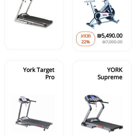
₪
5,490.00
מבצע
22%
₪
7,000.00
York Target
YORK
Pro
Supreme