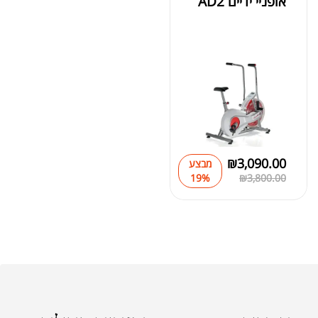
אופניי ידיים AD2
₪
3,090.00
מבצע
19%
₪
3,800.00