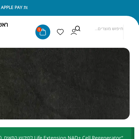
ניתן לשלם באמצעות APPLE PAY או SAMSUNG PAY
ראש
1
“Life Extension NAD+ Cell Regenerator לחידוש התאים, 100 מ“ג” נוסף לסל הקניות.