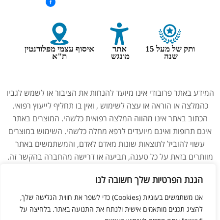
ותק של מעל 15
אתר
איסוף עצמי מפלורנטין
שנה
מונגש
ת"א
המידע באתר פרובודי אינו מיועד להנחות את הציבור או לשמש לגביו
כהמלצה או הוראה או עצה לשימוש , ואין בו תחליף לייעוץ רפואי.
הכתוב באתר אינו מהווה המלצה רפואית כלשהי. המוצרים באתר
אינם תרופות ואינם מיועדים לרפא מחלה כלשהי. השימוש במוצרים
עשוי להוביל לתוצאות שונות מאדם לאדם, והמשתמשים באתר
מוותרים בזאת על כל טענה, תביעה או דרישה מהחברה בהקשר זה.
נשים בהיריון, מניקות, ילדים והנוטלים תרופות מרשם – יש להיוועץ
הגנת הפרטיות שלך חשובה לנו
ברופא לפני השימוש במוצרים. התמונות באתר הן להמחשה בלבד.
אנו משתמשים בעוגיות (Cookies) כדי לשפר את חווית הגלישה שלך,
להציג תכנים מותאמים אישית ולנתח את התנועה באתר. בלחיצה על
ליאור מזור –
בניית אתרים