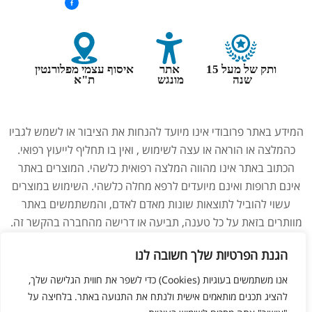
ותק של מעל 15
אתר
איסוף עצמי מפלורנטין
שנה
מונגש
ת"א
המידע באתר פרובודי אינו מיועד להנחות את הציבור או לשמש לגביו
כהמלצה או הוראה או עצה לשימוש , ואין בו תחליף לייעוץ רפואי.
הכתוב באתר אינו מהווה המלצה רפואית כלשהי. המוצרים באתר
אינם תרופות ואינם מיועדים לרפא מחלה כלשהי. השימוש במוצרים
עשוי להוביל לתוצאות שונות מאדם לאדם, והמשתמשים באתר
מוותרים בזאת על כל טענה, תביעה או דרישה מהחברה בהקשר זה.
נשים בהיריון, מניקות, ילדים והנוטלים תרופות מרשם – יש להיוועץ
הגנת הפרטיות שלך חשובה לנו
ברופא לפני השימוש במוצרים. התמונות באתר הן להמחשה בלבד.
אנו משתמשים בעוגיות (Cookies) כדי לשפר את חווית הגלישה שלך,
להציג תכנים מותאמים אישית ולנתח את התנועה באתר. בלחיצה על
ליאור מזור –
בניית אתרים