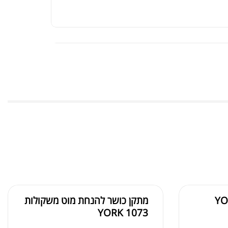
יית כושר
₪
69.00
₪
100.00
חלבון Super Effect
₪
239.00
₪
320.00
מתקן כושר להנחת מוט משקולות
YORK 1073