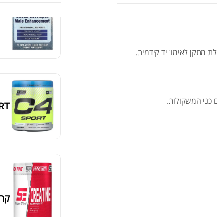
AX
מציג 37–42 מתוך 524 תוצאות
סידור ברירת מחדל
לת מתקן לאימון יד קידמית.
כני המשקולות.
RT
קריא