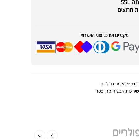
SSL
חלבון Super Effect
₪
239.00
₪
320.00
ת מרוצים
מקבלים את כל סוגי האשראי
₪
229.00
SHILAJIT TRACE 150 CAPSU
₪
300.00
ית+מולטי טריינר לבית
יר כוח
,
מכשירי כוח
,
ספה
ולריים