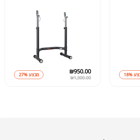
₪
229.00
SHILAJIT TRACE 150 CAPSU
₪
300.00
₪
950.00
ע 18%
מבצע 27%
₪
1,300.00
₪
219.00
LIBIDO M
₪
320.00