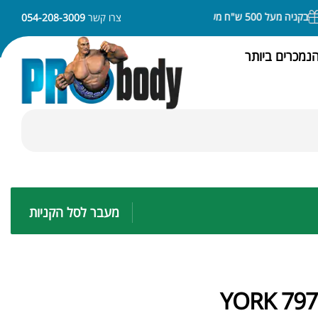
ניה מעל 500 ש"ח משלוח חינם
ניתן לשלם באמצעות APPLE PAY או SAMSUNG PAY
צרו קשר
054-208-3009
נמכרים ביותר
מעבר לסל הקניות