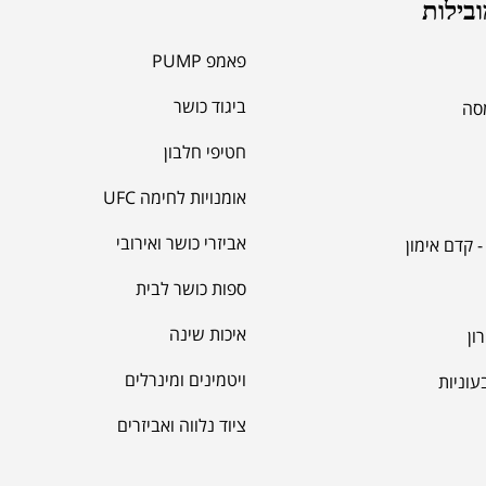
ובילות
RT
פאמפ PUMP
ביגוד כושר
מסה
חטיפי חלבון
אומנויות לחימה UFC
אביזרי כושר ואירובי
 קדם אימון
קריא
ספות כושר לבית
איכות שינה
ון
ויטמינים ומינרלים
עוניות
ציוד נלווה ואביזרים
גופ